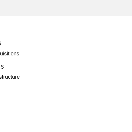
S
isitions
ES
structure