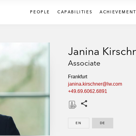
PEOPLE
CAPABILITIES
ACHIEVEMENT
Janina Kirsch
Associate
Frankfurt
janina.kirschner@lw.com
+49.69.6062.6891
Share this pages
D
o
EN
ENGLISH
DE
GERMAN
w