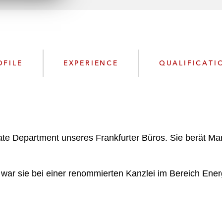
n
l
o
a
d
OFILE
EXPERIENCE
QUALIFICATI
rate Department unseres Frankfurter Büros. Sie berät 
war sie bei einer renommierten Kanzlei im Bereich Energy