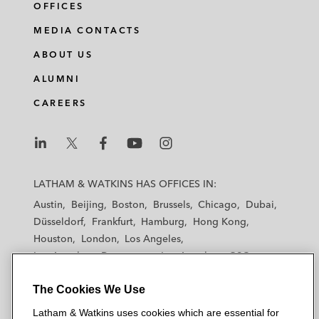
OFFICES
MEDIA CONTACTS
ABOUT US
ALUMNI
CAREERS
L
L
L
L
L
a
a
a
a
a
LATHAM & WATKINS HAS OFFICES IN:
t
t
t
t
t
Austin
Beijing
Boston
Brussels
Chicago
Dubai
h
h
h
h
h
Düsseldorf
Frankfurt
Hamburg
Hong Kong
a
a
a
a
a
Houston
London
Los Angeles
m
m
m
m
m
Los Angeles — Downtown
Los Angeles — GSO
&
&
&
&
&
Madrid
Manchester — GSO
Milan
Munich
W
W
W
W
W
The Cookies We Use
New York
Orange County
Paris
Riyadh
a
a
a
a
a
San Diego
San Francisco
Seoul
Silicon Valley
Latham & Watkins uses cookies which are essential for
t
t
t
t
t