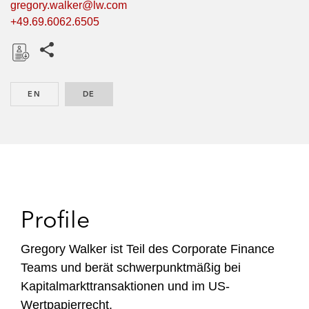
gregory.walker@lw.com
+49.69.6062.6505
Share this pages
D
o
EN
ENGLISH
DE
GERMAN
w
n
l
o
a
d
Profile
Gregory Walker ist Teil des Corporate Finance
Teams und berät schwerpunktmäßig bei
Kapitalmarkttransaktionen und im US-
Wertpapierrecht.