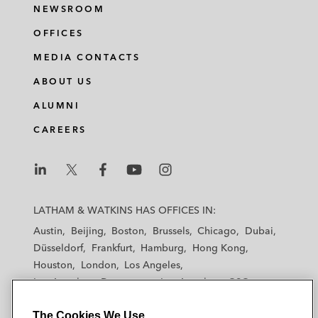
NEWSROOM
OFFICES
MEDIA CONTACTS
ABOUT US
ALUMNI
CAREERS
L
L
L
L
L
a
a
a
a
a
LATHAM & WATKINS HAS OFFICES IN:
t
t
t
t
t
Austin
Beijing
Boston
Brussels
Chicago
Dubai
h
h
h
h
h
Düsseldorf
Frankfurt
Hamburg
Hong Kong
a
a
a
a
a
Houston
London
Los Angeles
m
m
m
m
m
Los Angeles — Downtown
Los Angeles — GSO
&
&
&
&
&
Madrid
Manchester — GSO
Milan
Munich
W
W
W
W
W
The Cookies We Use
New York
Orange County
Paris
Riyadh