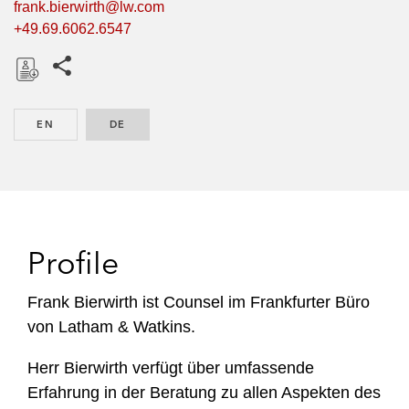
frank.bierwirth@lw.com
+49.69.6062.6547
Share this pages
D
o
EN
ENGLISH
DE
GERMAN
w
n
l
o
a
d
Profile
Frank Bierwirth ist Counsel im Frankfurter Büro
von Latham & Watkins.
Herr Bierwirth verfügt über umfassende
Erfahrung in der Beratung zu allen Aspekten des