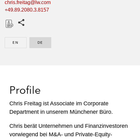
chris.freitag@lw.com
+49.89.2080.3.8157
Share this pages
D
o
EN
ENGLISH
DE
GERMAN
w
n
l
o
a
d
Profile
Chris Freitag ist Associate im Corporate
Department in unserem Münchener Büro.
Chris berät Unternehmen und Finanzinvestoren
vorwiegend bei M&A- und Private-Equity-