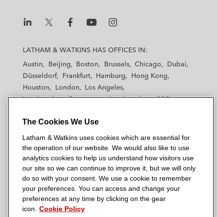
L
L
L
L
L
a
a
a
a
a
LATHAM & WATKINS HAS OFFICES IN:
t
t
t
t
t
Austin
Beijing
Boston
Brussels
Chicago
Dubai
h
h
h
h
h
Düsseldorf
Frankfurt
Hamburg
Hong Kong
a
a
a
a
a
Houston
London
Los Angeles
m
m
m
m
m
Los Angeles — Downtown
Los Angeles — GSO
&
&
&
&
&
Madrid
Manchester — GSO
Milan
Munich
W
W
W
W
W
The Cookies We Use
New York
Orange County
Paris
Riyadh
a
a
a
a
a
San Diego
San Francisco
Seoul
Silicon Valley
Latham & Watkins uses cookies which are essential for
t
t
t
t
t
Singapore
Tel Aviv
Tokyo
Washington, D.C.
the operation of our website. We would also like to use
k
k
k
k
k
analytics cookies to help us understand how visitors use
i
i
i
i
i
our site so we can continue to improve it, but we will only
n
n
n
n
n
do so with your consent. We use a cookie to remember
s
s
s
s
s
your preferences. You can access and change your
© 2026 Latham & Watkins
L
T
F
Y
o
preferences at any time by clicking on the gear
Site Map
icon.
Cookie Policy
i
w
a
o
n