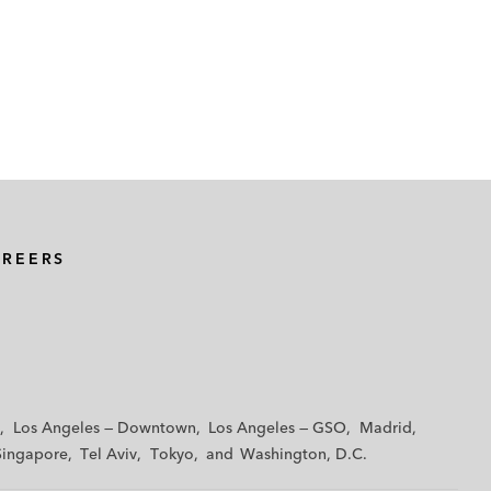
AREERS
Los Angeles — Downtown
Los Angeles — GSO
Madrid
Singapore
Tel Aviv
Tokyo
Washington, D.C.