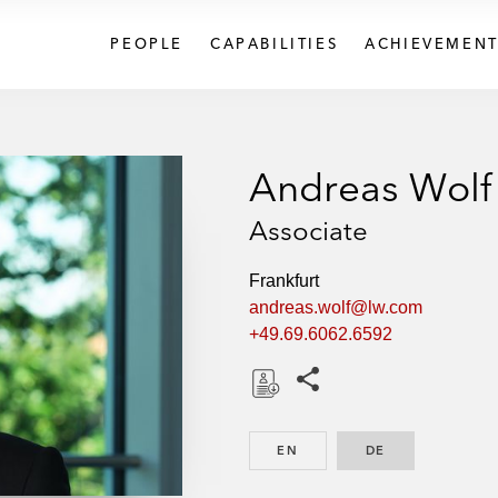
PEOPLE
CAPABILITIES
ACHIEVEMENT
Andreas Wolf
Associate
Frankfurt
andreas.wolf@lw.com
+49.69.6062.6592
Share this pages
D
o
EN
ENGLISH
DE
GERMAN
w