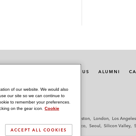
MEDIA CONTACTS
ABOUT US
ALUMNI
C
ation of our website. We would also
 use our site so we can continue to
 cookie to remember your preferences.
king on the gear icon.
Cookie
f
Frankfurt
Hamburg
Hong Kong
Houston
London
Los Angeles
y
Paris
Riyadh
San Diego
San Francisco
Seoul
Silicon Valley
ACCEPT ALL COOKIES