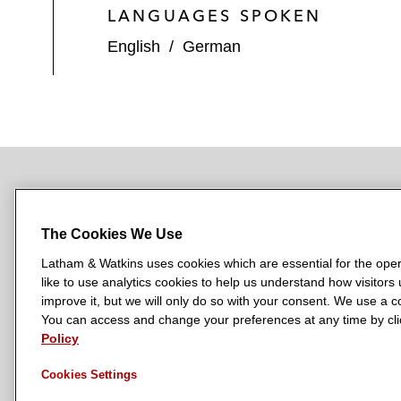
LANGUAGES SPOKEN
English
/
German
NEWSROOM
OFFICES
SUBSCRIBE
The Cookies We Use
Latham & Watkins uses cookies which are essential for the oper
like to use analytics cookies to help us understand how visitors
L
L
L
L
L
improve it, but we will only do so with your consent. We use a
a
a
a
a
a
You can access and change your preferences at any time by clic
LATHAM & WATKINS HAS OFFICES IN:
t
Policy
t
t
t
t
Austin
Beijing
Boston
Brussels
Chicago
Dubai
Düsseldor
h
h
h
h
h
Manchester — GSO
Milan
Munich
New York
Orange Count
Cookies Settings
a
a
a
a
a