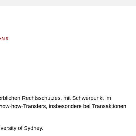
e
s
ONS
werblichen Rechtsschutzes, mit Schwerpunkt im
Know-how-Transfers, insbesondere bei Transaktionen
versity of Sydney.