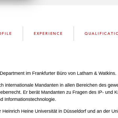
n
l
o
a
d
OFILE
EXPERIENCE
QUALIFICATI
 Department im Frankfurter Büro von Latham & Watkins.
auch internationale Mandanten in allen Bereichen des ge
heberrecht. Er berät Mandanten zu Fragen des IP- und 
d Informationstechnologie.
 Heinrich Heine Universität in Düsseldorf und an der Uni