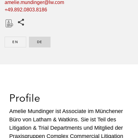
amelie.mundinger@lw.com
+49.892.0803.8186
Share this pages
D
o
EN
ENGLISH
DE
GERMAN
w
n
l
o
a
d
Profile
Amelie Mundinger ist Associate im Münchener
Büro von Latham & Watkins. Sie ist Teil des
Litigation & Trial Departments und Mitglied der
Praxisgruppen Complex Commercial Litigation