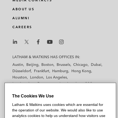
MEDIA CONTACTS
ABOUT US
ALUMNI
CAREERS
L
L
L
L
L
a
a
a
a
a
LATHAM & WATKINS HAS OFFICES IN:
t
t
t
t
t
Austin
Beijing
Boston
Brussels
Chicago
Dubai
h
h
h
h
h
Düsseldorf
Frankfurt
Hamburg
Hong Kong
a
a
a
a
a
Houston
London
Los Angeles
m
m
m
m
m
Los Angeles — Downtown
Los Angeles — GSO
&
&
&
&
&
Madrid
Manchester — GSO
Milan
Munich
W
W
W
W
W
The Cookies We Use
New York
Orange County
Paris
Riyadh
a
a
a
a
a
San Diego
San Francisco
Seoul
Silicon Valley
Latham & Watkins uses cookies which are essential for
t
t
t
t
t
Singapore
Tel Aviv
Tokyo
Washington, D.C.
the operation of our website. We would also like to use
k
k
k
k
k
analytics cookies to help us understand how visitors use