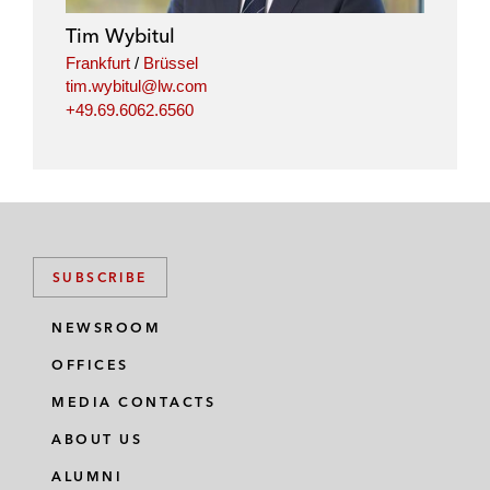
i
o
r
Tim Wybitul
n
k
Frankfurt
/
Brüssel
tim.wybitul@lw.com
+49.69.6062.6560
SUBSCRIBE
NEWSROOM
OFFICES
MEDIA CONTACTS
ABOUT US
ALUMNI