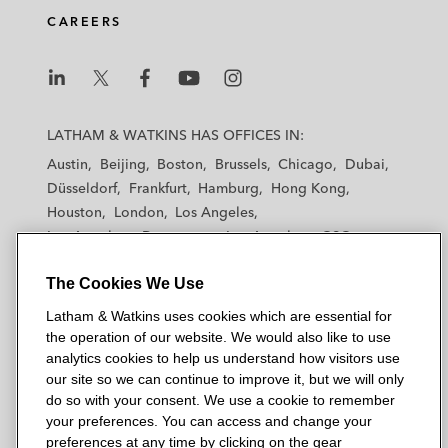
CAREERS
L
L
L
L
L
a
a
a
a
a
LATHAM & WATKINS HAS OFFICES IN:
t
t
t
t
t
Austin
Beijing
Boston
Brussels
Chicago
Dubai
h
h
h
h
h
Düsseldorf
Frankfurt
Hamburg
Hong Kong
a
a
a
a
a
Houston
London
Los Angeles
m
m
m
m
m
Los Angeles — Downtown
Los Angeles — GSO
&
&
&
&
&
Madrid
Manchester — GSO
Milan
Munich
W
W
W
W
W
The Cookies We Use
New York
Orange County
Paris
Riyadh
a
a
a
a
a
San Diego
San Francisco
Seoul
Silicon Valley
Latham & Watkins uses cookies which are essential for
t
t
t
t
t
Singapore
Tel Aviv
Tokyo
Washington, D.C.
the operation of our website. We would also like to use
k
k
k
k
k
analytics cookies to help us understand how visitors use
i
i
i
i
i
our site so we can continue to improve it, but we will only
n
n
n
n
n
do so with your consent. We use a cookie to remember
s
s
s
s
s
your preferences. You can access and change your
© 2026 Latham & Watkins
L
T
F
Y
o
preferences at any time by clicking on the gear