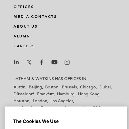
OFFICES
MEDIA CONTACTS
ABOUT US
ALUMNI
CAREERS
L
L
L
L
L
a
a
a
a
a
LATHAM & WATKINS HAS OFFICES IN:
t
t
t
t
t
Austin
Beijing
Boston
Brussels
Chicago
Dubai
h
h
h
h
h
Düsseldorf
Frankfurt
Hamburg
Hong Kong
a
a
a
a
a
Houston
London
Los Angeles
m
m
m
m
m
Los Angeles — Downtown
Los Angeles — GSO
&
&
&
&
&
Madrid
Manchester — GSO
Milan
Munich
W
W
W
W
W
The Cookies We Use
New York
Orange County
Paris
Riyadh
a
a
a
a
a
San Diego
San Francisco
Seoul
Silicon Valley