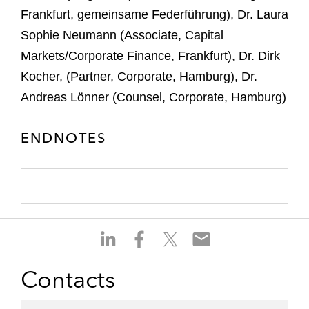
Frankfurt, gemeinsame Federführung), Dr. Laura
Sophie Neumann (Associate, Capital
Markets/Corporate Finance, Frankfurt), Dr. Dirk
Kocher, (Partner, Corporate, Hamburg), Dr.
Andreas Lönner (Counsel, Corporate, Hamburg)
ENDNOTES
S
S
S
S
h
h
h
h
a
a
a
a
Contacts
r
r
r
r
e
e
e
e