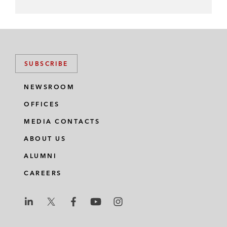
SUBSCRIBE
NEWSROOM
OFFICES
MEDIA CONTACTS
ABOUT US
ALUMNI
CAREERS
L
L
L
L
L