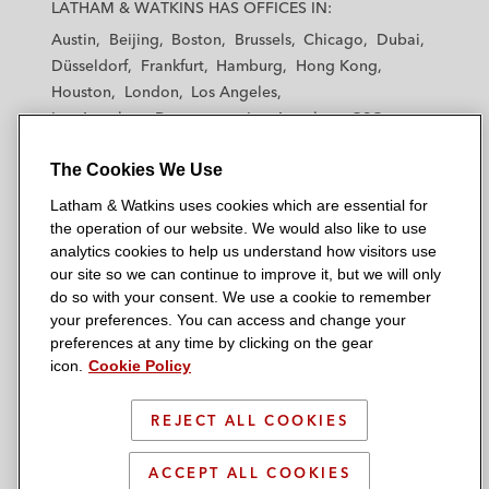
a
a
a
a
a
LATHAM & WATKINS HAS OFFICES IN:
t
t
t
t
t
Austin
Beijing
Boston
Brussels
Chicago
Dubai
h
h
h
h
h
Düsseldorf
Frankfurt
Hamburg
Hong Kong
a
a
a
a
a
Houston
London
Los Angeles
m
m
m
m
m
Los Angeles — Downtown
Los Angeles — GSO
&
&
&
&
&
Madrid
Manchester — GSO
Milan
Munich
W
W
W
W
W
The Cookies We Use
New York
Orange County
Paris
Riyadh
a
a
a
a
a
San Diego
San Francisco
Seoul
Silicon Valley
Latham & Watkins uses cookies which are essential for
t
t
t
t
t
Singapore
Tel Aviv
Tokyo
Washington, D.C.
the operation of our website. We would also like to use
k
k
k
k
k
analytics cookies to help us understand how visitors use
i
i
i
i
i
our site so we can continue to improve it, but we will only
n
n
n
n
n
do so with your consent. We use a cookie to remember
s
s
s
s
s
your preferences. You can access and change your
© 2026 Latham & Watkins
L
T
F
Y
o
preferences at any time by clicking on the gear
Site Map
icon.
Cookie Policy
i
w
a
o
n
n
i
c
u
I
Privacy Policy
k
t
b
t
n
REJECT ALL COOKIES
Scam Warning
e
t
o
u
s
d
Attorney Advertising & Terms of Use
e
o
b
t
ACCEPT ALL COOKIES