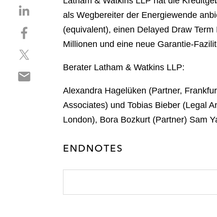
Latham & Watkins LLP hat die Kreditgeb
S
als Wegbereiter der Energiewende anbie
h
S
(equivalent), einen Delayed Draw Term L
a
h
r
Millionen und eine neue Garantie-Fazili
S
a
e
h
r
o
Berater Latham & Watkins LLP:
S
a
e
n
h
r
o
l
Alexandra Hagelüken (Partner, Frankfurt
a
e
n
i
Associates) und Tobias Bieber (Legal Ana
r
o
f
n
e
London), Bora Bozkurt (Partner) Sam Ya
n
a
k
o
t
c
e
n
w
e
ENDNOTES
d
e
i
b
i
m
t
o
n
a
t
o
i
e
k
l
r