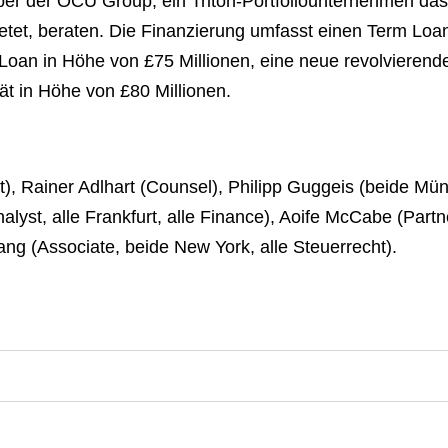
er der OCU Group, ein Triton-Portfoliounternehmen das 
tet, beraten. Die Finanzierung umfasst einen Term Loa
oan in Höhe von £75 Millionen, eine neue revolvierende 
tät in Höhe von £80 Millionen.
), Rainer Adlhart (Counsel), Philipp Guggeis (beide Mün
lyst, alle Frankfurt, alle Finance), Aoife McCabe (Partne
ng (Associate, beide New York, alle Steuerrecht).