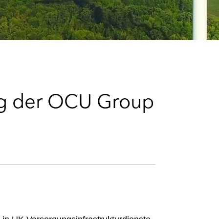
e
s
ung der OCU Group