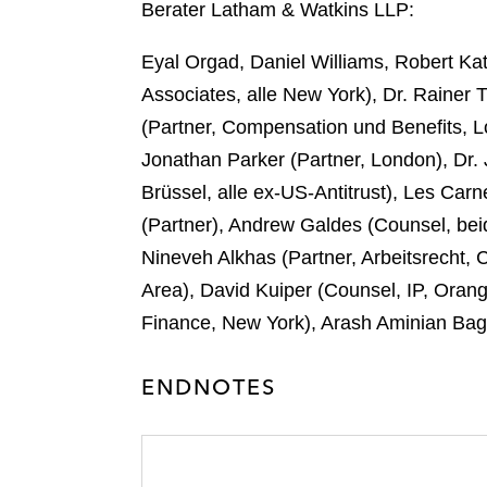
Berater Latham & Watkins LLP:
i
e
k
l
r
Eyal Orgad, Daniel Williams, Robert Ka
Associates, alle New York), Dr. Rainer 
(Partner, Compensation und Benefits, L
Jonathan Parker (Partner, London), Dr
Brüssel, alle ex-US-Antitrust), Les Car
(Partner), Andrew Galdes (Counsel, bei
Nineveh Alkhas (Partner, Arbeitsrecht, 
Area), David Kuiper (Counsel, IP, Orang
Finance, New York), Arash Aminian Bagh
ENDNOTES