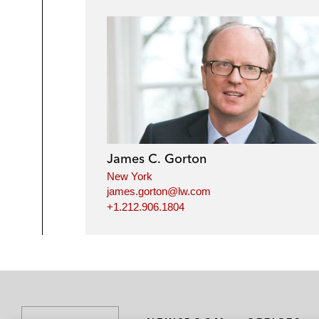
James C. Gorton
New York
james.gorton@lw.com
+1.212.906.1804