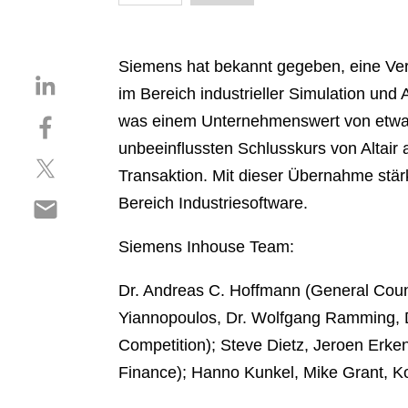
Siemens hat bekannt gegeben, eine Ver
S
im Bereich industrieller Simulation und
h
S
was einem Unternehmenswert von etwa 1
a
h
r
unbeeinflussten Schlusskurs von Altair
S
a
e
Transaktion. Mit dieser Übernahme stä
h
r
o
S
Bereich Industriesoftware.
a
e
n
h
r
o
l
a
Siemens Inhouse Team:
e
n
i
r
o
f
n
e
Dr. Andreas C. Hoffmann (General Couns
n
a
k
o
t
c
Yiannopoulos, Dr. Wolfgang Ramming, Dr
e
n
w
e
d
Competition); Steve Dietz, Jeroen Erken
e
i
b
i
Finance); Hanno Kunkel, Mike Grant, K
m
t
o
n
a
t
o