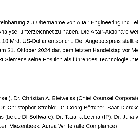
einbarung zur Übernahme von Altair Engineering Inc., e
 Analyse, unterzeichnet zu haben. Die Altair-Aktionäre we
0 Mrd. US-Dollar entspricht. Der Angebotspreis stellt 
 am 21. Oktober 2024 dar, dem letzten Handelstag vor M
rkt Siemens seine Position als führendes Technologieun
el), Dr. Christian A. Bleiweiss (Chief Counsel Corpora
. Christopher Strehle; Dr. Georg Böttcher, Saar Dierc
s (beide DI Software); Dr. Tatiana Levina (IP); Dr. Julia
oen Miezenbeek, Aurea White (alle Compliance)