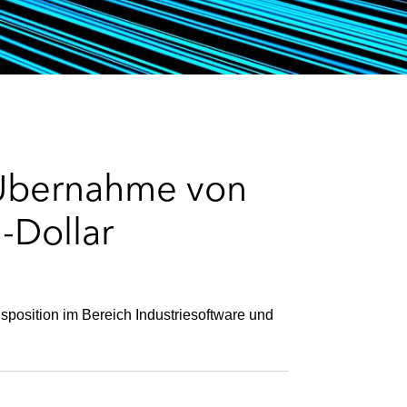
e
s
 Übernahme von
-Dollar
sposition im Bereich Industriesoftware und