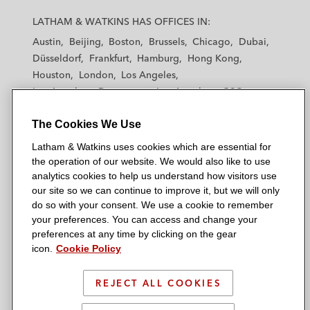
L
L
L
L
L
a
a
a
a
a
LATHAM & WATKINS HAS OFFICES IN:
t
t
t
t
t
Austin
Beijing
Boston
Brussels
Chicago
Dubai
h
h
h
h
h
Düsseldorf
Frankfurt
Hamburg
Hong Kong
a
a
a
a
a
Houston
London
Los Angeles
m
m
m
m
m
Los Angeles — Downtown
Los Angeles — GSO
&
&
&
&
&
Madrid
Manchester — GSO
Milan
Munich
W
W
W
W
W
The Cookies We Use
New York
Orange County
Paris
Riyadh
a
a
a
a
a
San Diego
San Francisco
Seoul
Silicon Valley
Latham & Watkins uses cookies which are essential for
t
t
t
t
t
Singapore
Tel Aviv
Tokyo
Washington, D.C.
the operation of our website. We would also like to use
k
k
k
k
k
analytics cookies to help us understand how visitors use
i
i
i
i
i
our site so we can continue to improve it, but we will only
n
n
n
n
n
do so with your consent. We use a cookie to remember
s
s
s
s
s
your preferences. You can access and change your
© 2026 Latham & Watkins
L
T
F
Y
o
preferences at any time by clicking on the gear
Site Map
icon.
Cookie Policy
i
w
a
o
n
n
i
c
u
I
Privacy Policy
k
t
b
t
n
REJECT ALL COOKIES
Scam Warning
e
t
o
u
s