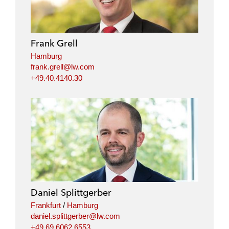
e
b
t
l
d
o
e
i
o
r
Frank Grell
n
k
Hamburg
frank.grell@lw.com
+49.40.4140.30
Daniel Splittgerber
Frankfurt
/
Hamburg
daniel.splittgerber@lw.com
+49.69.6062.6553