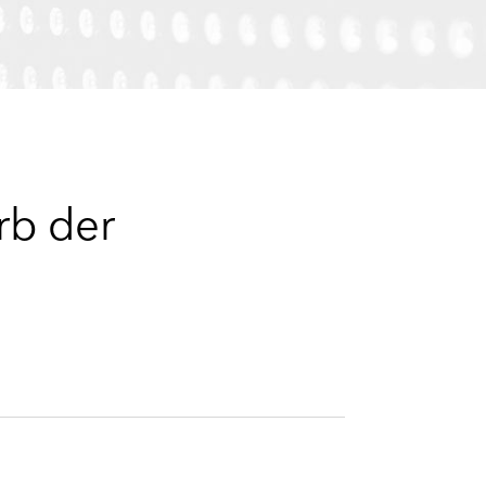
e
s
rb der