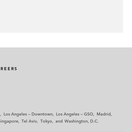
AREERS
Los Angeles — Downtown
Los Angeles — GSO
Madrid
Singapore
Tel Aviv
Tokyo
Washington, D.C.