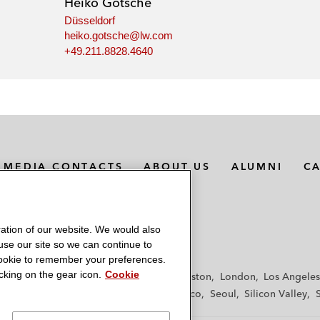
Heiko Gotsche
Düsseldorf
heiko.gotsche@lw.com
+49.211.8828.4640
MEDIA CONTACTS
ABOUT US
ALUMNI
C
ation of our website. We would also
 use our site so we can continue to
 cookie to remember your preferences.
king on the gear icon.
Cookie
f
Frankfurt
Hamburg
Hong Kong
Houston
London
Los Angeles
y
Paris
Riyadh
San Diego
San Francisco
Seoul
Silicon Valley