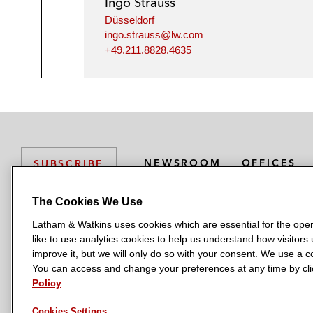
Ingo Strauss
Düsseldorf
ingo.strauss@lw.com
+49.211.8828.4635
NEWSROOM
OFFICES
SUBSCRIBE
The Cookies We Use
Latham & Watkins uses cookies which are essential for the oper
L
L
L
L
L
like to use analytics cookies to help us understand how visitors
a
a
a
a
a
LATHAM & WATKINS HAS OFFICES IN:
improve it, but we will only do so with your consent. We use a
t
t
t
t
t
You can access and change your preferences at any time by clic
Austin
Beijing
Boston
Brussels
Chicago
Dubai
Düsseldor
h
h
h
h
h
Policy
Manchester — GSO
Milan
Munich
New York
Orange Count
a
a
a
a
a
Cookies Settings
m
m
m
m
m