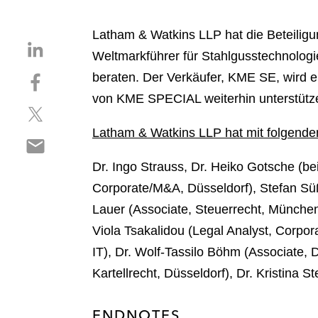
Latham & Watkins LLP hat die Beteilig
S
Weltmarkführer für Stahlgusstechnologi
h
S
beraten. Der Verkäufer, KME SE, wird 
a
h
r
von KME SPECIAL weiterhin unterstütz
S
a
e
h
r
o
Latham & Watkins LLP hat mit folgend
S
a
e
n
h
r
o
l
Dr. Ingo Strauss, Dr. Heiko Gotsche (b
a
e
n
i
Corporate/M&A, Düsseldorf), Stefan Süß
r
o
f
n
e
Lauer (Associate, Steuerrecht, München),
n
a
k
o
t
c
Viola Tsakalidou (Legal Analyst, Corpo
e
n
w
e
d
IT
), Dr. Wolf-Tassilo Böhm (Associate, 
e
i
b
i
Kartellrecht, Düsseldorf), Dr. Kristina 
m
t
o
n
a
t
o
i
ENDNOTES
e
k