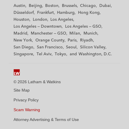
t
t
t
t
t
Austin
Beijing
Boston
Brussels
Chicago
Dubai
h
h
h
h
h
Düsseldorf
Frankfurt
Hamburg
Hong Kong
a
a
a
a
a
Houston
London
Los Angeles
m
m
m
m
m
Los Angeles — Downtown
Los Angeles — GSO
&
&
&
&
&
Madrid
Manchester — GSO
Milan
Munich
W
W
W
W
W
New York
Orange County
Paris
Riyadh
a
a
a
a
a
San Diego
San Francisco
Seoul
Silicon Valley
t
t
t
t
t
Singapore
Tel Aviv
Tokyo
Washington, D.C.
k
k
k
k
k
i
i
i
i
i
n
n
n
n
n
s
s
s
s
s
© 2026 Latham & Watkins
L
T
F
Y
o
Site Map
i
w
a
o
n
n
i
c
u
I
Privacy Policy
k
t
b
t
n
Scam Warning
e
t
o
u
s
d
Attorney Advertising & Terms of Use
e
o
b
t
i
r
k
e
a