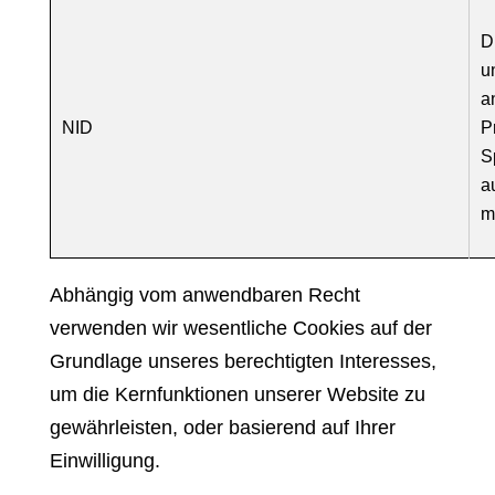
D
u
a
NID
P
S
a
m
Abhängig vom anwendbaren Recht
verwenden wir wesentliche Cookies auf der
Grundlage unseres berechtigten Interesses,
um die Kernfunktionen unserer Website zu
gewährleisten, oder basierend auf Ihrer
Einwilligung.