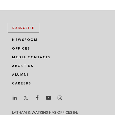
SUBSCRIBE
NEWSROOM
OFFICES
MEDIA CONTACTS
ABOUT US
ALUMNI
CAREERS
L
L
L
L
L
a
a
a
a
a
LATHAM & WATKINS HAS OFFICES IN: