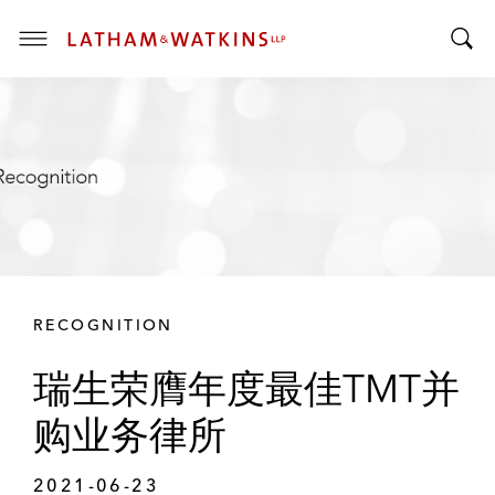
T
T
o
o
g
g
g
g
l
l
e
e
M
S
e
e
n
a
u
r
RECOGNITION
c
h
瑞生荣膺年度最佳TMT并
B
a
购业务律所
r
2021-06-23