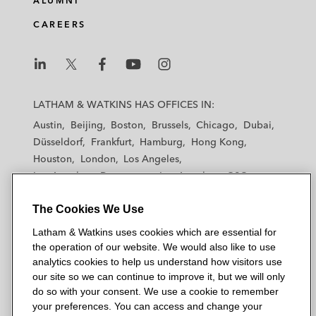
ALUMNI
d
o
e
CAREERS
i
o
r
n
k
L
L
L
L
L
a
a
a
a
a
LATHAM & WATKINS HAS OFFICES IN:
t
t
t
t
t
Austin
Beijing
Boston
Brussels
Chicago
Dubai
h
h
h
h
h
Düsseldorf
Frankfurt
Hamburg
Hong Kong
a
a
a
a
a
Houston
London
Los Angeles
m
m
m
m
m
Los Angeles — Downtown
Los Angeles — GSO
&
&
&
&
&
Madrid
Manchester — GSO
Milan
Munich
W
W
W
W
W
The Cookies We Use
New York
Orange County
Paris
Riyadh
a
a
a
a
a
San Diego
San Francisco
Seoul
Silicon Valley
Latham & Watkins uses cookies which are essential for
t
t
t
t
t
Singapore
Tel Aviv
Tokyo
Washington, D.C.
the operation of our website. We would also like to use
k
k
k
k
k
analytics cookies to help us understand how visitors use
i
i
i
i
i
our site so we can continue to improve it, but we will only
n
n
n
n
n
do so with your consent. We use a cookie to remember
s
s
s
s
s
your preferences. You can access and change your
© 2026 Latham & Watkins