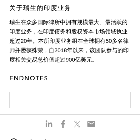
关于瑞生的印度业务
瑞生在众多国际律所中拥有规模最大、最活跃的
印度业务，在印度债务和股权资本市场领域执业
超过20年。本所印度业务组在全球拥有50多名律
师并屡获殊荣，自2018年以来，该团队参与的印
度相关交易总价值超过900亿美元。
ENDNOTES
S
S
S
S
h
h
h
h
a
a
a
a