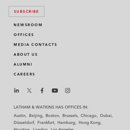
SUBSCRIBE
NEWSROOM
OFFICES
MEDIA CONTACTS
ABOUT US
ALUMNI
CAREERS
L
L
L
L
L
a
a
a
a
a
LATHAM & WATKINS HAS OFFICES IN:
t
t
t
t
t
Austin
Beijing
Boston
Brussels
Chicago
Dubai
h
h
h
h
h
Düsseldorf
Frankfurt
Hamburg
Hong Kong
a
a
a
a
a
Houston
London
Los Angeles