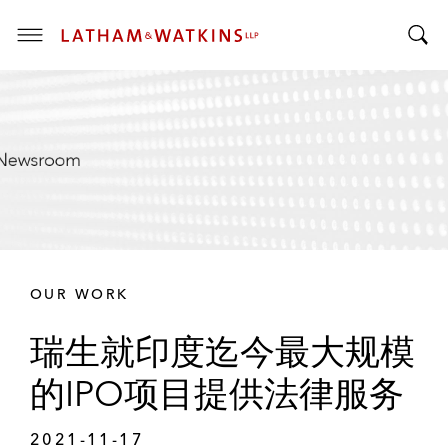
T
T
o
o
g
g
g
g
l
l
e
e
M
S
e
e
n
a
u
r
OUR WORK
c
h
瑞生就印度迄今最大规模
B
a
的IPO项目提供法律服务
r
2021-11-17