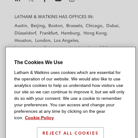
L
L
L
L
L
a
a
a
a
a
LATHAM & WATKINS HAS OFFICES IN:
t
t
t
t
t
Austin
Beijing
Boston
Brussels
Chicago
Dubai
h
h
h
h
h
Düsseldorf
Frankfurt
Hamburg
Hong Kong
a
a
a
a
a
Houston
London
Los Angeles
m
m
m
m
m
Los Angeles — Downtown
Los Angeles — GSO
&
&
&
&
&
Madrid
Manchester — GSO
Milan
Munich
W
W
W
W
W
The Cookies We Use
New York
Orange County
Paris
Riyadh
a
a
a
a
a
San Diego
San Francisco
Seoul
Silicon Valley
Latham & Watkins uses cookies which are essential for
t
t
t
t
t
Singapore
Tel Aviv
Tokyo
Washington, D.C.
the operation of our website. We would also like to use
k
k
k
k
k
analytics cookies to help us understand how visitors use
i
i
i
i
i
our site so we can continue to improve it, but we will only
n
n
n
n
n
do so with your consent. We use a cookie to remember
s
s
s
s
s
your preferences. You can access and change your
© 2026 Latham & Watkins
L
T
F
Y
o
preferences at any time by clicking on the gear
Site Map
icon.
Cookie Policy
i
w
a
o
n
n
i
c
u
I
Privacy Policy
k
t
b
t
n
REJECT ALL COOKIES
Scam Warning