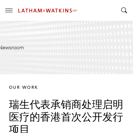
T
T
o
o
g
g
g
g
l
l
e
e
M
S
e
e
n
a
u
r
OUR WORK
c
h
瑞生代表承销商处理启明
B
a
医疗的香港首次公开发行
r
项目