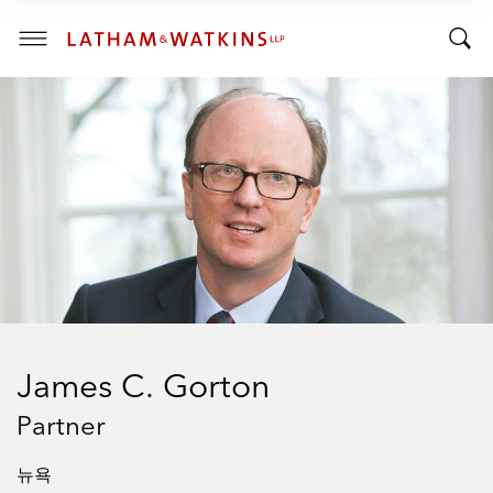
R
R
E
T
N
T
T
o
S
o
E
g
C
g
g
T
I
g
l
O
l
e
N
:
e
M
S
e
e
n
a
u
r
c
h
James C. Gorton
B
a
Partner
r
뉴욕