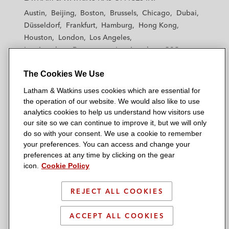
t
t
t
t
t
Austin
Beijing
Boston
Brussels
Chicago
Dubai
h
h
h
h
h
Düsseldorf
Frankfurt
Hamburg
Hong Kong
a
a
a
a
a
Houston
London
Los Angeles
m
m
m
m
m
Los Angeles — Downtown
Los Angeles — GSO
&
&
&
&
&
Madrid
Manchester — GSO
Milan
Munich
W
W
W
W
W
The Cookies We Use
New York
Orange County
Paris
Riyadh
a
a
a
a
a
San Diego
San Francisco
Seoul
Silicon Valley
Latham & Watkins uses cookies which are essential for
t
t
t
t
t
Singapore
Tel Aviv
Tokyo
Washington, D.C.
the operation of our website. We would also like to use
k
k
k
k
k
analytics cookies to help us understand how visitors use
i
i
i
i
i
our site so we can continue to improve it, but we will only
n
n
n
n
n
do so with your consent. We use a cookie to remember
s
s
s
s
s
your preferences. You can access and change your
© 2026 Latham & Watkins
L
T
F
Y
o
preferences at any time by clicking on the gear
Site Map
icon.
Cookie Policy
i
w
a
o
n
n
i
c
u
I
Privacy Policy
k
t
b
t
n
REJECT ALL COOKIES
Scam Warning
e
t
o
u
s
d
Attorney Advertising & Terms of Use
e
o
b
t
ACCEPT ALL COOKIES
i
r
k
e
a