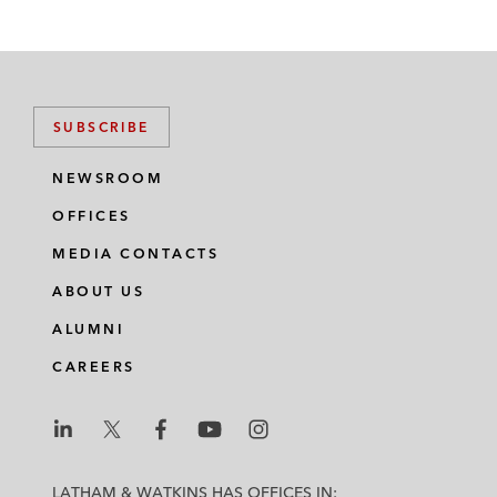
SUBSCRIBE
NEWSROOM
OFFICES
MEDIA CONTACTS
ABOUT US
ALUMNI
CAREERS
L
L
L
L
L
a
a
a
a
a
LATHAM & WATKINS HAS OFFICES IN: