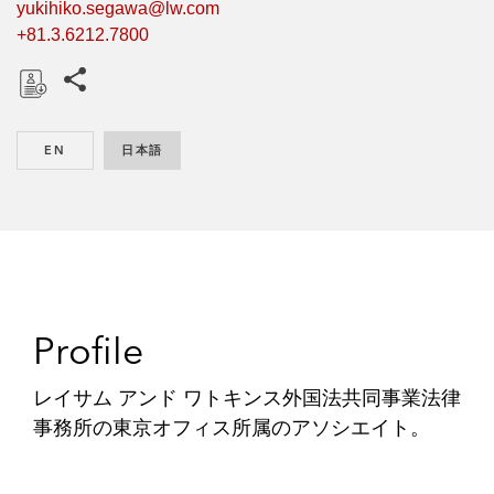
yukihiko.segawa@lw.com
+81.3.6212.7800
このページをシェアする
D
o
EN
ENGLISH
日本語
JAPANESE
w
n
l
o
a
d
Profile
レイサム アンド ワトキンス外国法共同事業法律
事務所の東京オフィス所属のアソシエイト。