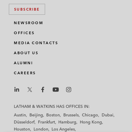
SUBSCRIBE
NEWSROOM
OFFICES
MEDIA CONTACTS
ABOUT US
ALUMNI
CAREERS
L
L
L
L
L
a
a
a
a
a
LATHAM & WATKINS HAS OFFICES IN:
t
t
t
t
t
Austin
Beijing
Boston
Brussels
Chicago
Dubai
h
h
h
h
h
Düsseldorf
Frankfurt
Hamburg
Hong Kong
a
a
a
a
a
Houston
London
Los Angeles