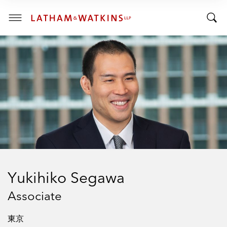
R
R
E
T
N
T
T
o
S
o
E
g
C
g
g
T
I
g
l
O
l
e
N
:
e
M
S
e
e
n
a
u
r
c
h
Yukihiko Segawa
B
a
Associate
r
東京