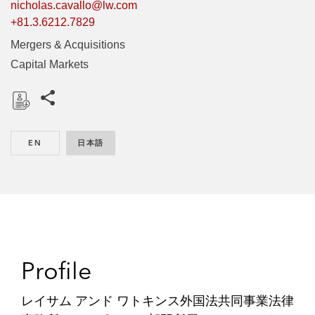
nicholas.cavallo@lw.com
+81.3.6212.7829
Mergers & Acquisitions
Capital Markets
このページをシェアする
D
o
EN
ENGLISH
日本語
JAPANESE
w
n
l
o
a
d
Profile
レイサム アンド ワトキンス外国法共同事業法律