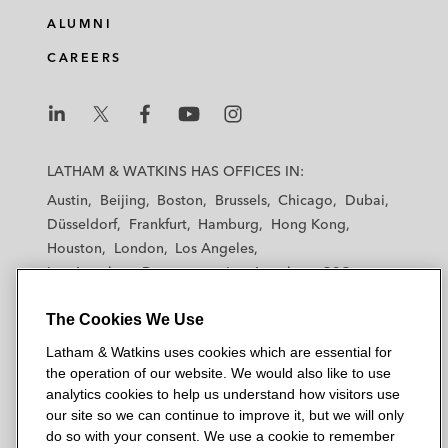
マネジメント・バイアウトの一環としての
ALUMNI
岩崎電機株式会社の株式公開買付けに関す
CAREERS
る米国証券法関連案件においてカーライル
グループを代理。
フラッシュメモリおよびSSDの大手グロー
L
L
L
L
L
バルサプライヤーであるキオクシア株式会
a
a
a
a
a
LATHAM & WATKINS HAS OFFICES IN:
t
t
t
t
t
社（旧東芝メモリ株式会社）とSandisk
Austin
Beijing
Boston
Brussels
Chicago
Dubai
h
h
h
h
h
Corporation（旧Western Digitalのフラッシ
Düsseldorf
Frankfurt
Hamburg
Hong Kong
a
a
a
a
a
ュメモリ事業）との間で、キオクシア独自
Houston
London
Los Angeles
m
m
m
m
m
の3D NAND型フラッシュメモリである3D
Los Angeles — Downtown
Los Angeles — GSO
&
&
&
&
&
Madrid
Manchester — GSO
Milan
Munich
BiCSの生産および四日市・北上の関連設備
W
W
W
W
W
The Cookies We Use
New York
Orange County
Paris
Riyadh
に係る数十億ドル規模の複数の共同投資と
a
a
a
a
a
San Diego
San Francisco
Seoul
Silicon Valley
その各種契約交渉について、キオクシアを
Latham & Watkins uses cookies which are essential for
t
t
t
t
t
Singapore
Tel Aviv
Tokyo
Washington, D.C.
the operation of our website. We would also like to use
代理。
k
k
k
k
k
analytics cookies to help us understand how visitors use
i
i
i
i
i
our site so we can continue to improve it, but we will only
Zホールディングスの東証上場子会社であ
n
n
n
n
n
do so with your consent. We use a cookie to remember