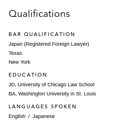
日産自動車株式会社を以下の案件において
Qualifications
代理：
当事者間で相互に株式を保有する義務
の緩和を目的とした、ルノーとの戦略
BAR QUALIFICATION
的提携契約の修正。
Japan (Registered Foreign Lawyer)
Texas
日産自動車およびルノーS.A.のリバラ
ンスおよびリストラクチャード・アラ
New York
イアンスに関連し、Natixis S.A.に信
EDUCATION
託されていた合計約1,800億円の株式
の複数買い戻し。
JD, University of Chicago Law School
BA, Washington University in St. Louis
ルノーグループとの拘束力のある枠組
み協定の交渉と締結、Ampere（ルノ
LANGUAGES SPOKEN
ーグループの新しいヨーロッパのEV
English
/
Japanese
およびソフトウェア企業）への日産の