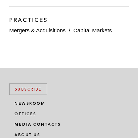
投資提案に関連する最終契約、さらに
各当事者のリバランスおよびリストラ
クチャード・アライアンスの交渉と締
PRACTICES
結。
Mergers & Acquisitions
/
Capital Markets
退職後年金および保険事業会社であるコア
ブリッジ・ファイナンシャルの株式の
21.6％を約3,838百万米ドルで取得する案
件において日本生命保険相互会社を代理。
国際的な教育システムや、学習・アドミッ
ション（入学手続）・School-to-Home（学
SUBSCRIBE
校と家庭の連携）・オンラインコース・学
習支援に関する各種サービスの大手プロバ
NEWSROOM
イダーであるFaria Education GroupのTA
OFFICES
Associates 運用ファンドへの売却案件にお
MEDIA CONTACTS
いて、Faria Education Groupを代理。
ABOUT US