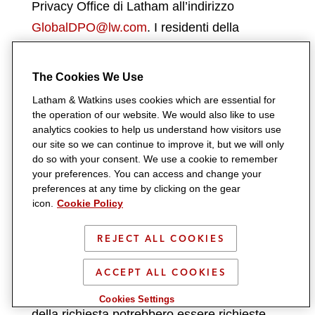
Privacy Office di Latham all’indirizzo
GlobalDPO@lw.com
. I residenti della
California possono inoltre chiamare il
numero gratuito +1 (866) 596-3896. Inoltre,
The Cookies We Use
gli utenti possono nominare un intermediario
Latham & Watkins uses cookies which are essential for
che agisca per loro conto.
the operation of our website. We would also like to use
analytics cookies to help us understand how visitors use
In seguito alla ricezione di una richiesta da
our site so we can continue to improve it, but we will only
do so with your consent. We use a cookie to remember
parte di un utente, un membro del Global
your preferences. You can access and change your
Data Privacy Office dello studio contatterà
preferences at any time by clicking on the gear
icon.
Cookie Policy
l’utente o il suo intermediario entro il termine
previsto dalla legge applicabile per
REJECT ALL COOKIES
confermare la ricezione della richiesta e, se
necessario, ricevere ulteriori informazioni in
ACCEPT ALL COOKIES
merito alla stessa. A seconda della natura
Cookies Settings
della richiesta potrebbero essere richieste