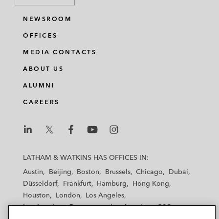
NEWSROOM
OFFICES
MEDIA CONTACTS
ABOUT US
ALUMNI
CAREERS
L
L
L
L
L
a
a
a
a
a
LATHAM & WATKINS HAS OFFICES IN:
t
t
t
t
t
Austin
Beijing
Boston
Brussels
Chicago
Dubai
h
h
h
h
h
Düsseldorf
Frankfurt
Hamburg
Hong Kong
a
a
a
a
a
Houston
London
Los Angeles
m
m
m
m
m
Los Angeles — Downtown
Los Angeles — GSO
&
&
&
&
&
Madrid
Manchester — GSO
Milan
Munich