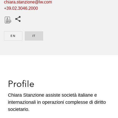
chiara.stanzione@lw.com
+39.02.3046.2000
Share this pages
D
o
EN
ENGLISH
IT
ITALIAN
w
n
l
o
a
d
Profile
Chiara Stanzione assiste società italiane e
internazionali in operazioni complesse di diritto
societario.