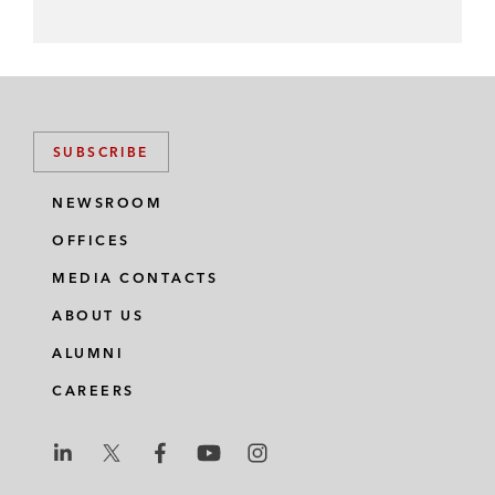
SUBSCRIBE
NEWSROOM
OFFICES
MEDIA CONTACTS
ABOUT US
ALUMNI
CAREERS
L
L
L
L
L