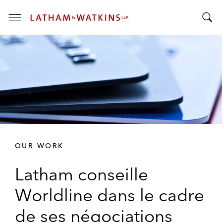
T
T
o
o
g
g
g
g
l
l
e
e
M
S
e
e
n
a
u
r
OUR WORK
c
h
Latham conseille
B
a
Worldline dans le cadre
r
de ses négociations