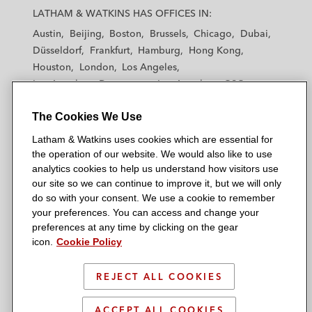
a
a
a
a
a
LATHAM & WATKINS HAS OFFICES IN:
t
t
t
t
t
Austin
Beijing
Boston
Brussels
Chicago
Dubai
h
h
h
h
h
Düsseldorf
Frankfurt
Hamburg
Hong Kong
a
a
a
a
a
Houston
London
Los Angeles
m
m
m
m
m
Los Angeles — Downtown
Los Angeles — GSO
&
&
&
&
&
Madrid
Manchester — GSO
Milan
Munich
W
W
W
W
W
The Cookies We Use
New York
Orange County
Paris
Riyadh
a
a
a
a
a
San Diego
San Francisco
Seoul
Silicon Valley
Latham & Watkins uses cookies which are essential for
t
t
t
t
t
Singapore
Tel Aviv
Tokyo
Washington, D.C.
the operation of our website. We would also like to use
k
k
k
k
k
analytics cookies to help us understand how visitors use
i
i
i
i
i
our site so we can continue to improve it, but we will only
n
n
n
n
n
do so with your consent. We use a cookie to remember
s
s
s
s
s
your preferences. You can access and change your
© 2026 Latham & Watkins
L
T
F
Y
o
preferences at any time by clicking on the gear
Site Map
icon.
Cookie Policy
i
w
a
o
n
n
i
c
u
I
Privacy Policy
k
t
b
t
n
REJECT ALL COOKIES
Scam Warning
e
t
o
u
s
d
Attorney Advertising & Terms of Use
e
o
b
t
ACCEPT ALL COOKIES