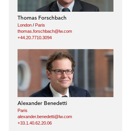
d
o
e
i
o
r
Thomas Forschbach
n
k
London
/
Paris
thomas.forschbach@lw.com
+44.20.7710.3094
Alexander Benedetti
Paris
alexander.benedetti@lw.com
+33.1.40.62.20.06