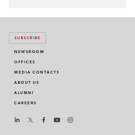
SUBSCRIBE
NEWSROOM
OFFICES
MEDIA CONTACTS
ABOUT US
ALUMNI
CAREERS
L
L
L
L
L