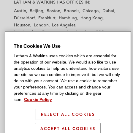
a
a
a
a
a
LATHAM & WATKINS HAS OFFICES IN:
t
t
t
t
t
Austin
Beijing
Boston
Brussels
Chicago
Dubai
h
h
h
h
h
Düsseldorf
Frankfurt
Hamburg
Hong Kong
a
a
a
a
a
Houston
London
Los Angeles
m
m
m
m
m
Los Angeles — Downtown
Los Angeles — GSO
&
&
&
&
&
Madrid
Manchester — GSO
Milan
Munich
W
W
W
W
W
The Cookies We Use
New York
Orange County
Paris
Riyadh
a
a
a
a
a
San Diego
San Francisco
Seoul
Silicon Valley
Latham & Watkins uses cookies which are essential for
t
t
t
t
t
Singapore
Tel Aviv
Tokyo
Washington, D.C.
the operation of our website. We would also like to use
k
k
k
k
k
analytics cookies to help us understand how visitors use
i
i
i
i
i
our site so we can continue to improve it, but we will only
n
n
n
n
n
do so with your consent. We use a cookie to remember
s
s
s
s
s
your preferences. You can access and change your
© 2026 Latham & Watkins
L
T
F
Y
o
preferences at any time by clicking on the gear
Site Map
icon.
Cookie Policy
i
w
a
o
n
n
i
c
u
I
Privacy Policy
k
t
b
t
n
REJECT ALL COOKIES
Scam Warning
e
t
o
u
s
d
Attorney Advertising & Terms of Use
e
o
b
t
ACCEPT ALL COOKIES