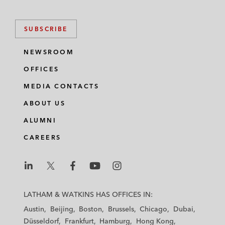
SUBSCRIBE
NEWSROOM
OFFICES
MEDIA CONTACTS
ABOUT US
ALUMNI
CAREERS
L
L
L
L
L
a
a
a
a
a
LATHAM & WATKINS HAS OFFICES IN:
t
t
t
t
t
Austin
Beijing
Boston
Brussels
Chicago
Dubai
h
h
h
h
h
Düsseldorf
Frankfurt
Hamburg
Hong Kong