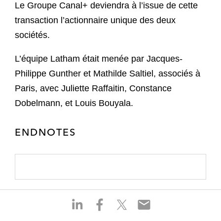
Le Groupe Canal+ deviendra à l’issue de cette
transaction l’actionnaire unique des deux
sociétés.
L’équipe Latham était menée par Jacques-
Philippe Gunther et Mathilde Saltiel, associés à
Paris, avec Juliette Raffaitin, Constance
Dobelmann, et Louis Bouyala.
ENDNOTES
S
S
S
S
h
h
h
h