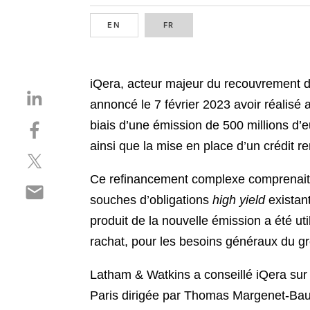
EN
ENGLISH
FR
FRENCH
iQera, acteur majeur du recouvrement de
S
annoncé le 7 février 2023 avoir réalisé
h
S
biais d’une émission de 500 millions d’
a
h
r
ainsi que la mise en place d’un crédit 
S
a
e
h
r
o
Ce refinancement complexe comprenait p
S
a
e
n
souches d’obligations
high yield
existan
h
r
o
l
a
produit de la nouvelle émission a été ut
e
n
i
r
o
f
rachat, pour les besoins généraux du gr
n
e
n
a
k
o
t
c
Latham & Watkins a conseillé iQera sur
e
n
w
e
d
Paris dirigée par Thomas Margenet-Baud
e
i
b
i