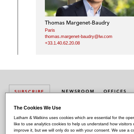
Thomas Margenet-Baudry
Paris
thomas.margenet-baudry@lw.com
+33.1.40.62.20.08
NEWSROOM
OFFICES
SUBSCRIBE
The Cookies We Use
Latham & Watkins uses cookies which are essential for the oper
L
L
L
L
L
like to use analytics cookies to help us understand how visitors
a
a
a
a
a
LATHAM & WATKINS HAS OFFICES IN:
improve it, but we will only do so with your consent. We use a
t
t
t
t
t