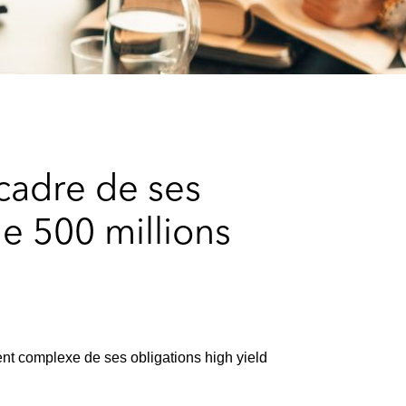
e
s
cadre de ses
e 500 millions
nt complexe de ses obligations high yield