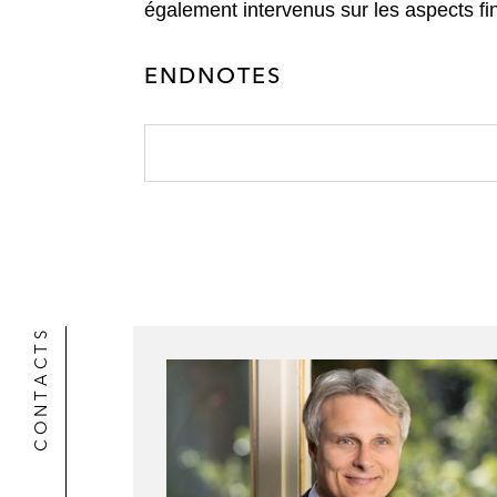
également intervenus sur les aspects fi
m
t
o
n
a
t
o
i
ENDNOTES
e
k
l
r
CONTACTS