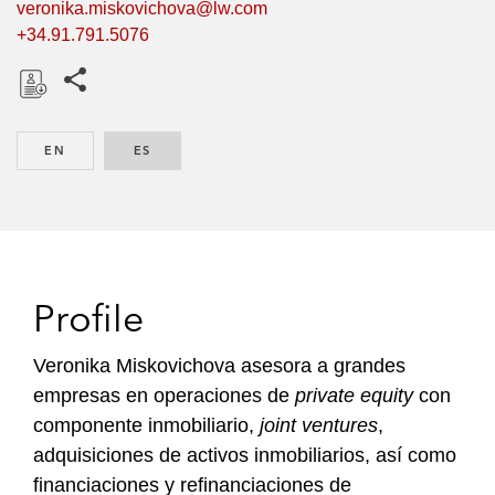
veronika.miskovichova@lw.com
+34.91.791.5076
Share this pages
D
o
EN
ENGLISH
ES
SPANISH
w
n
l
o
a
d
Profile
Veronika Miskovichova asesora a grandes
empresas en operaciones de
private equity
con
componente inmobiliario,
joint ventures
,
adquisiciones de activos inmobiliarios, así como
financiaciones y refinanciaciones de