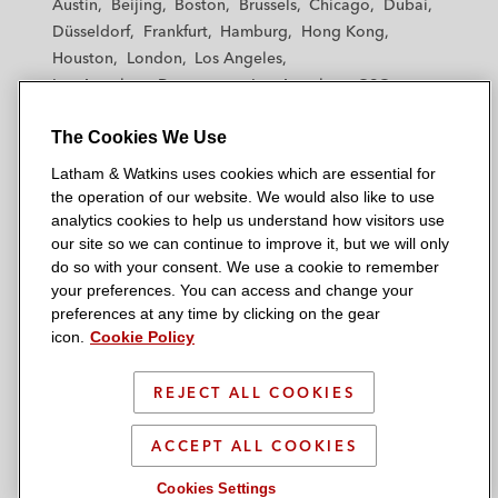
Austin
Beijing
Boston
Brussels
Chicago
Dubai
h
h
h
h
h
Düsseldorf
Frankfurt
Hamburg
Hong Kong
a
a
a
a
a
Houston
London
Los Angeles
m
m
m
m
m
Los Angeles — Downtown
Los Angeles — GSO
&
&
&
&
&
Madrid
Manchester — GSO
Milan
Munich
W
W
W
W
W
The Cookies We Use
New York
Orange County
Paris
Riyadh
a
a
a
a
a
San Diego
San Francisco
Seoul
Silicon Valley
Latham & Watkins uses cookies which are essential for
t
t
t
t
t
Singapore
Tel Aviv
Tokyo
Washington, D.C.
the operation of our website. We would also like to use
k
k
k
k
k
analytics cookies to help us understand how visitors use
i
i
i
i
i
our site so we can continue to improve it, but we will only
n
n
n
n
n
do so with your consent. We use a cookie to remember
s
s
s
s
s
your preferences. You can access and change your
© 2026 Latham & Watkins
L
T
F
Y
o
preferences at any time by clicking on the gear
Site Map
icon.
Cookie Policy
i
w
a
o
n
n
i
c
u
I
Privacy Policy
k
t
b
t
n
REJECT ALL COOKIES
Scam Warning
e
t
o
u
s
d
Attorney Advertising & Terms of Use
e
o
b
t
ACCEPT ALL COOKIES
i
r
k
e
a
Cookies Settings