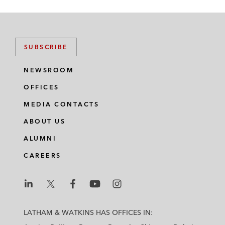
SUBSCRIBE
NEWSROOM
OFFICES
MEDIA CONTACTS
ABOUT US
ALUMNI
CAREERS
L
L
L
L
L
a
a
a
a
a
LATHAM & WATKINS HAS OFFICES IN:
t
t
t
t
t