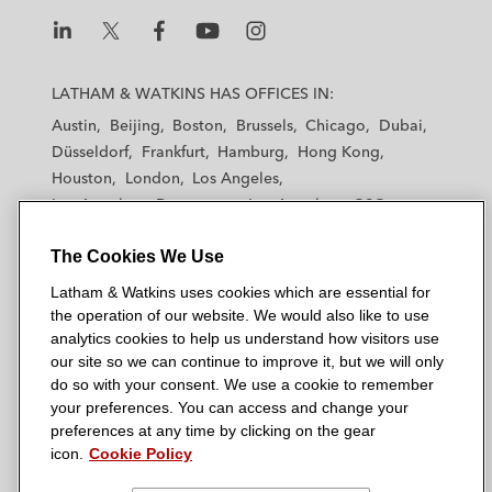
Cerberus en:
La adquisición de una cartera de
L
L
L
L
L
créditos non-performing (NPLs) a
a
a
a
a
a
LATHAM & WATKINS HAS OFFICES IN:
t
t
CaixaBank (Project Backgammon)
t
t
t
Austin
Beijing
Boston
Brussels
Chicago
Dubai
h
h
h
h
h
Düsseldorf
Frankfurt
Hamburg
Hong Kong
La adquisición a Unicaja de una
a
a
a
a
a
Houston
London
Los Angeles
m
m
cartera NPLs otorgados a personas
m
m
m
Los Angeles — Downtown
Los Angeles — GSO
&
&
&
&
&
físicas y PYMES respaldados por c.
Madrid
Manchester — GSO
Milan
Munich
W
W
W
W
W
2,300 activos inmobiliarios (Project
The Cookies We Use
New York
Orange County
Paris
Riyadh
a
a
a
a
a
Aloe)
San Diego
San Francisco
Seoul
Silicon Valley
Latham & Watkins uses cookies which are essential for
t
t
t
t
t
Singapore
Tel Aviv
Tokyo
Washington, D.C.
the operation of our website. We would also like to use
k
k
k
k
k
La adquisición y financiación de una
analytics cookies to help us understand how visitors use
i
i
i
i
i
cartera de NPLs adquirida a
our site so we can continue to improve it, but we will only
n
n
n
n
n
do so with your consent. We use a cookie to remember
Kutxabank y CajaSur (Project
s
s
s
s
s
your preferences. You can access and change your
© 2026 Latham & Watkins
Lezama)
L
T
F
Y
o
preferences at any time by clicking on the gear
Site Map
icon.
Cookie Policy
i
w
a
o
n
Una entidad financiera en la adquisición de
n
i
c
u
I
Privacy Policy