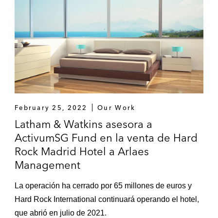
hotelera y la adquisición de varios hoteles
por parte de dicha plataforma, incluyendo
un complejo hotelero en Málaga de Meliá
Hotels International
Tristan Capital Partners en su joint venture
con Acciona para el desarrollo de un
complejo de oficinas en Barcelona
February 25, 2022
Our Work
Financiación
Latham & Watkins asesora a
KKR como prestamista en la financiación
ActivumSG Fund en la venta de Hard
para la titulización de derechos de crédito
Rock Madrid Hotel a Arlaes
de Drive Revel, una empresa de renting y
Management
leasing
La operación ha cerrado por 65 millones de euros y
Waterfall Asset Management en la
Hard Rock International continuará operando el hotel,
refinanciación de la adquisición de cuatro
que abrió en julio de 2021.