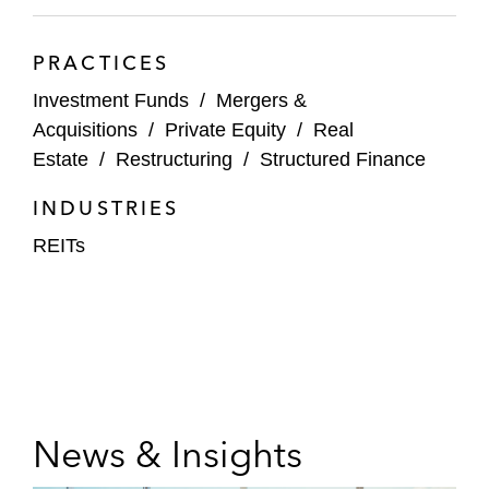
Cerberus en:
La adquisición del 80% del negocio
PRACTICES
inmobiliario del BBVA
Investment Funds
/
Mergers &
La OPA por el 100% de las acciones
Acquisitions
/
Private Equity
/
Real
de Optimum RE, una SOCIMI que
Estate
/
Restructuring
/
Structured Finance
cotiza en el Mercado Alternativo
INDUSTRIES
Bursátil
REITs
La adquisición a Invermik de tres
activos logísticos situados en
diferentes regiones de España
La adquisición del 80% de la cartera
inmobiliaria de Banco Sabadell por
€3.400 millones
News & Insights
Apollo en la creación de una plataforma