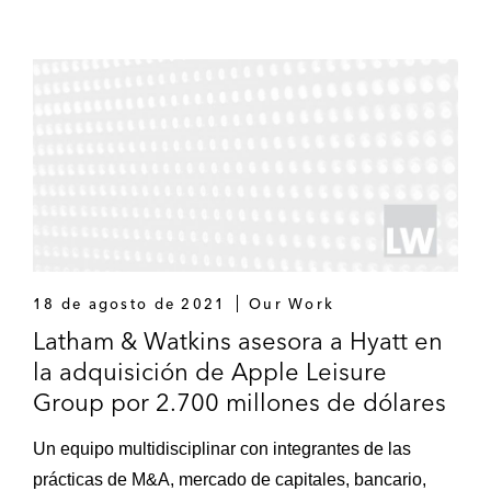
carteras de NPLs y REOs
Goldman Sachs en la financiación a Balbec
Capital Management para la adquisición de
seis carteras de créditos performing y re-
performing
Activum en:
La financiación para el desarrollo del
primer Hotel Hard Rock en Europa
Continental
18 de agosto de 2021
Our Work
La línea de crédito proporcionada por
Latham & Watkins asesora a Hyatt en
el Banco de Sabadell para refinanciar
la adquisición de Apple Leisure
la adquisición y el desarrollo del Hotel
Group por 2.700 millones de dólares
Hampton by Hilton de Barcelona
Un equipo multidisciplinar con integrantes de las
Un sindicato de prestamistas en la
prácticas de M&A, mercado de capitales, bancario,