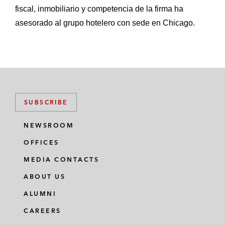
financiación para la adquisición de Aelca
fiscal, inmobiliario y competencia de la firma ha
por Vía Célere (una empresa de cartera de
asesorado al grupo hotelero con sede en Chicago.
Värde Partners)
Una entidad bancaria en la financiación de
la originación de contratos de renting a
empresas por un operador portugués por
€150 millones
SUBSCRIBE
Pictet en la adquisición y posterior
NEWSROOM
financiación de dos edificios situados en el
OFFICES
Paseo de la Castellana (Madrid)
MEDIA CONTACTS
Carteras de créditos
ABOUT US
Apollo en la adquisición de una cartera de
ALUMNI
NPLs garantizados de CaixaBank (Project
CAREERS
Oxigen)