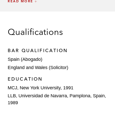
READ MORE
Espacio (PRIESA) al Grupo Villar Mir
Avenue Europe en la venta a ADIA de una
participación mayoritaria en determinadas
Qualifications
sociedades de un grupo que explota siete
activos hoteleros en Calviá (Mallorca)
Bank of America y Oak Hill Advisors en la
BAR QUALIFICATION
venta del Hotel Presidente (Ibiza) a Meridia
Spain (Abogado)
Capital
England and Wales (Solicitor)
Pradera en la adquisición de una cartera
EDUCATION
de seis hipermercados y galerías
comerciales alquiladas a Eroski
MCJ, New York University, 1991
LLB, Universidad de Navarra, Pamplona, Spain,
Blackbrook Capital en la adquisición de
1989
una cartera de 33 supermercados