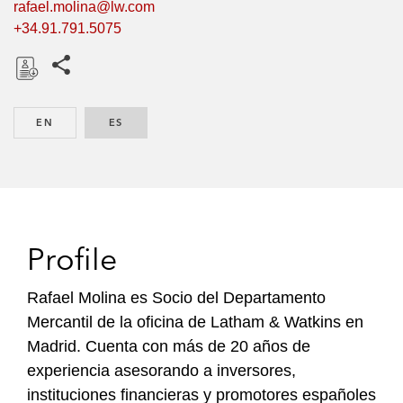
rafael.molina@lw.com
+34.91.791.5075
Share this pages
D
o
EN
ENGLISH
ES
SPANISH
w
n
l
o
a
d
Profile
Rafael Molina es Socio del Departamento
Mercantil de la oficina de Latham & Watkins en
Madrid. Cuenta con más de 20 años de
experiencia asesorando a inversores,
instituciones financieras y promotores españoles