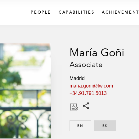
PEOPLE
CAPABILITIES
ACHIEVEMENT
María Goñi
Associate
Madrid
maria.goni@lw.com
+34.91.791.5013
Share this pages
D
o
EN
ENGLISH
ES
SPANISH
w