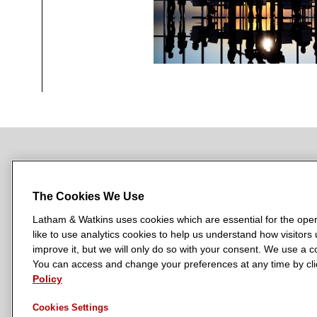
NEWSROOM
OFFICES
SUBSCRIBE
The Cookies We Use
Latham & Watkins uses cookies which are essential for the oper
like to use analytics cookies to help us understand how visitors
L
L
L
L
L
improve it, but we will only do so with your consent. We use a
a
a
a
a
a
You can access and change your preferences at any time by clic
LATHAM & WATKINS HAS OFFICES IN:
t
t
t
t
t
Policy
Austin
Beijing
Boston
Brussels
Chicago
Dubai
Düsseldor
h
h
h
h
h
Manchester — GSO
Milan
Munich
New York
Orange Count
Cookies Settings
a
a
a
a
a