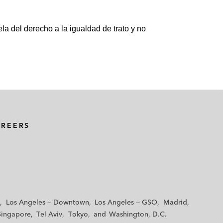
la del derecho a la igualdad de trato y no
AREERS
Los Angeles — Downtown
Los Angeles — GSO
Madrid
Singapore
Tel Aviv
Tokyo
Washington, D.C.