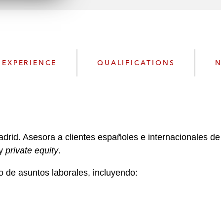
n
l
o
a
d
EXPERIENCE
QUALIFICATIONS
N
id. Asesora a clientes españoles e internacionales de 
 y
private equity
.
o de asuntos laborales, incluyendo: