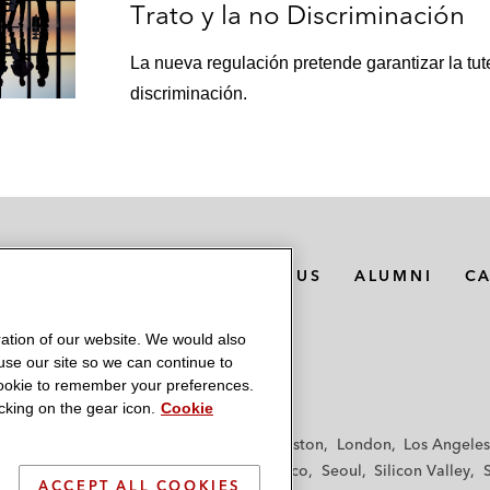
Trato y la no Discriminación
La nueva regulación pretende garantizar la tute
discriminación.
MEDIA CONTACTS
ABOUT US
ALUMNI
C
ation of our website. We would also
 use our site so we can continue to
 cookie to remember your preferences.
king on the gear icon.
Cookie
f
Frankfurt
Hamburg
Hong Kong
Houston
London
Los Angeles
y
Paris
Riyadh
San Diego
San Francisco
Seoul
Silicon Valley
ACCEPT ALL COOKIES