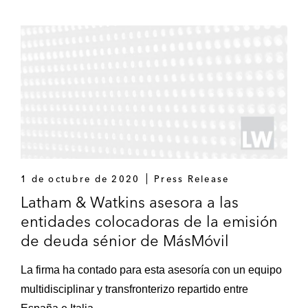
de interés variable con vencimiento en
2029 y €350 millones en bonos
senior
garantizados al 6% con vencimiento en
2029
Design Holding Group, una compañía de
cartera de The Carlyle Group e
Investindustrial, en su oferta de bonos
senior
garantizados por €425 millones
Ecoener, operador de energía eólica,
1 de octubre de 2020
Press Release
hidráulica y fotovoltaica, en su salida a
Latham & Watkins asesora a las
bolsa por €100 millones
entidades colocadoras de la emisión
de deuda sénior de MásMóvil
Grupo Gamenet en su salida a bolsa y
cotización en la Borsa Italiana
La firma ha contado para esta asesoría con un equipo
Finance and Restructuring
multidisciplinar y transfronterizo repartido entre