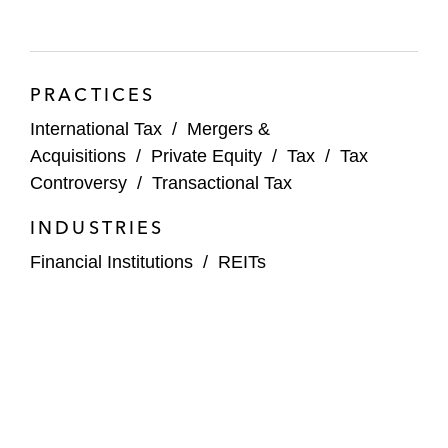
del Grupo SAFCO, empresa líder en
servicios de inspección en Arabia Saudí
Telefónica en un importante carve-out de
PRACTICES
€2.000 millones de todos sus activos de
International Tax
/
Mergers &
telecomunicaciones en Centroamérica
Acquisitions
/
Private Equity
/
Tax
/
Tax
(Panamá, Nicaragua, El Salvador,
Controversy
/
Transactional Tax
Guatemala y Costa Rica)
INDUSTRIES
Capital Markets
Financial Institutions
/
REITs
Cox en su oferta pública inicial de €175
millones en las Bolsas de Madrid,
Barcelona, Bilbao y Valencia
L
Catterton en la emisión por parte de
Duomo BidCo S.p.A. de €500 millones en
bonos
senior
garantizados con vencimiento