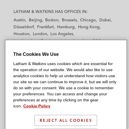
industria de equipos de servicios de
L
L
L
L
L
alimentos, de Welbilt
a
a
a
a
a
LATHAM & WATKINS HAS OFFICES IN:
t
t
t
t
t
Austin
Beijing
Boston
Brussels
Chicago
Dubai
Un sindicato de prestamistas en la
h
h
h
h
h
Düsseldorf
Frankfurt
Hamburg
Hong Kong
financiación para la adquisición de Targa
a
a
a
a
a
Houston
London
Los Angeles
Telematics, un proveedor de soluciones
m
m
m
m
m
Los Angeles — Downtown
Los Angeles — GSO
&
&
&
&
&
tecnológicas y plataformas digitales para la
Madrid
Manchester — GSO
Milan
Munich
W
W
W
W
W
movilidad conectada
The Cookies We Use
New York
Orange County
Paris
Riyadh
a
a
a
a
a
San Diego
San Francisco
Seoul
Silicon Valley
Latham & Watkins uses cookies which are essential for
t
t
t
t
t
Tikehau Investment en la financiación y
Singapore
Tel Aviv
Tokyo
Washington, D.C.
the operation of our website. We would also like to use
k
k
k
k
k
línea de crédito de Neon BidCo, proveedor
analytics cookies to help us understand how visitors use
i
i
i
i
i
de servicios sanitarios
our site so we can continue to improve it, but we will only
n
n
n
n
n
do so with your consent. We use a cookie to remember
s
s
s
s
s
your preferences. You can access and change your
El grupo
ad hoc
de bonistas en el marco de
© 2026 Latham & Watkins
L
T
F
Y
o
preferences at any time by clicking on the gear
la reestructuración de Naviera Armas
Site Map
icon.
Cookie Policy
i
w
a
o
n
n
i
c
u
I
Privacy Policy
k
t
b
t
n
REJECT ALL COOKIES
Scam Warning
e
t
o
u
s