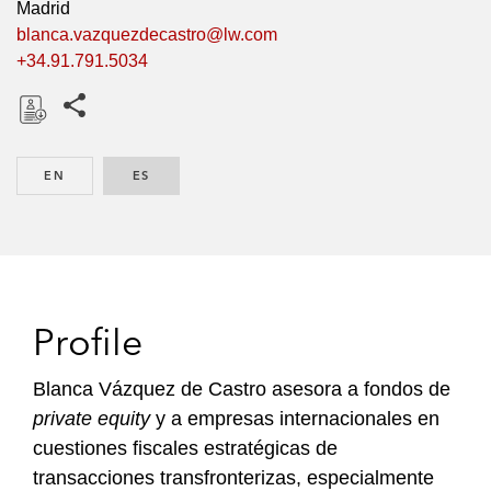
Madrid
blanca.vazquezdecastro@lw.com
+34.91.791.5034
Share this pages
D
o
EN
ENGLISH
ES
SPANISH
w
n
l
o
a
d
Profile
Blanca Vázquez de Castro asesora a fondos de
private equity
y a empresas internacionales en
cuestiones fiscales estratégicas de
transacciones transfronterizas, especialmente