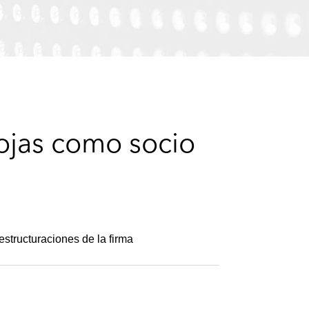
e
s
ojas como socio
structuraciones de la firma