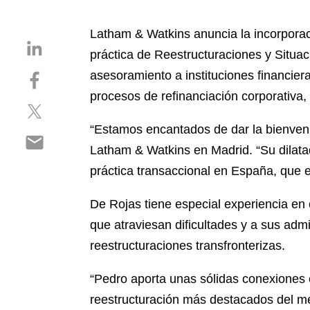
Latham & Watkins anuncia la incorporac
S
práctica de Reestructuraciones y Situa
h
S
asesoramiento a instituciones financie
a
h
r
procesos de refinanciación corporativa, 
S
a
e
h
r
o
“Estamos encantados de dar la bienveni
S
a
e
n
Latham & Watkins en Madrid. “Su dilata
h
r
o
l
a
práctica transaccional en España, que 
e
n
i
r
o
f
n
e
De Rojas tiene especial experiencia en
n
a
k
o
t
c
que atraviesan dificultades y a sus ad
e
n
w
e
d
reestructuraciones transfronterizas.
e
i
b
i
m
t
o
n
“Pedro aporta unas sólidas conexiones 
a
t
o
reestructuración más destacados del m
i
e
k