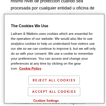
mismo nivel de protección cuando sea
procesada por cualquier entidad u oficina de
Latham & Watkins a nivel mundial.
The Cookies We Use
Puede acceder a las Normas Corporativas
Vinculantes de la firma
aquí
.
Latham & Watkins uses cookies which are essential for
the operation of our website. We would also like to use
analytics cookies to help us understand how visitors use
Con proveedores de servicio
our site so we can continue to improve it, but we will only
do so with your consent. We use a cookie to remember
Recurrimos a terceros de confianza para
your preferences. You can access and change your
para la prestación de ciertos servicios, tales
preferences at any time by clicking on the gear
icon.
Cookie Policy
como sistemas, alojamiento web, -
microsites
incluidos- y otros servicios informáticos, así
REJECT ALL COOKIES
como servicios de asesoría y auditoría
internos y externos.
ACCEPT ALL COOKIES
Cookies Settings
Formalizaremos contratos con aquellos