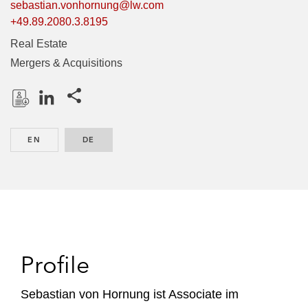
sebastian.vonhornung@lw.com
+49.89.2080.3.8195
Real Estate
Mergers & Acquisitions
Share this pages
D
L
o
i
EN
ENGLISH
DE
GERMAN
w
n
n
k
l
e
o
d
a
I
d
n
P
Profile
r
o
Sebastian von Hornung ist Associate im
f