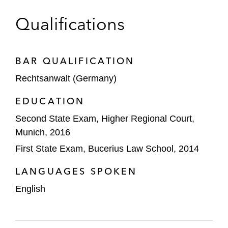
Hamburg, Franklin Haus in Berlin und
Qualifications
Kallmorgen Tower in Hamburg, sowie
zahlreicher Gesundheitsimmobilien.*
Bosch – Verkauf des Produktgeschäfts für
BAR QUALIFICATION
Sicherheits- und Kommunikationstechnik.
Rechtsanwalt (Germany)
Brookfield –
EDUCATION
Joint Venture zum Erwerb eines
Second State Exam, Higher Regional Court,
Portfolios aus Light Industrial Assets in
Munich, 2016
Schweden von EQT.
First State Exam, Bucerius Law School, 2014
Preferred Equity Investment in ein
LANGUAGES SPOKEN
Kölner Wohnprojekt.
English
Digital Realty – 7 Mrd. Dollar Joint Venture
mit Blackstone zur Entwicklung von
Hyperscale Rechenzentren.