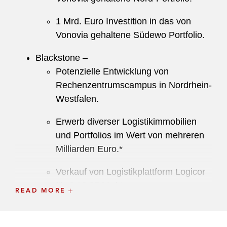
1 Mrd. Euro Investition in das von
Vonovia gehaltene Südewo Portfolio.
Blackstone –
Potenzielle Entwicklung von
Rechenzentrumscampus in Nordrhein-
Westfalen.
Erwerb diverser Logistikimmobilien
und Portfolios im Wert von mehreren
Milliarden Euro.*
Verkauf von Logistikplattform Logicor
für € 12.25 Mrd.*
READ MORE
BNP Paribas REIM – Erwerb der
Bürogebäude Deichtor Office Center in