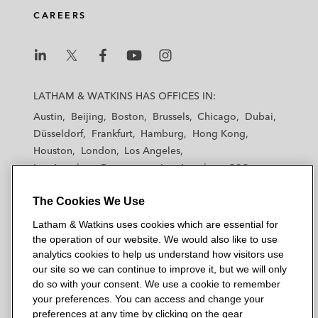
in Frankfurt am Main (Drei-Kaiser-
CAREERS
Bau).*
Erwerb eines Bürogebäudes in
L
L
L
L
L
Offenbach.*
a
a
a
a
a
LATHAM & WATKINS HAS OFFICES IN:
t
t
t
t
t
OneIM und OCP – Erwerb des in
Austin
Beijing
Boston
Brussels
Chicago
Dubai
h
h
h
h
h
Nordrhein-Westfalen gelegenen
Düsseldorf
Frankfurt
Hamburg
Hong Kong
a
a
a
a
a
“Cosmopolitan-Portfolios” der Adler Group
Houston
London
Los Angeles
m
m
m
m
m
Los Angeles — Downtown
im Wert von € 422,5 Mio.
Los Angeles — GSO
&
&
&
&
&
Madrid
Manchester — GSO
Milan
Munich
W
W
W
W
W
Sixth Street Partners – Rekapitalisierung
The Cookies We Use
New York
Orange County
Paris
Riyadh
a
a
a
a
a
San Diego
eines deutschen Portfolios von
San Francisco
Seoul
Silicon Valley
Latham & Watkins uses cookies which are essential for
t
t
t
t
t
Singapore
Tel Aviv
Tokyo
Washington, D.C.
Rehabilitationskliniken in Partnerschaft mit
the operation of our website. We would also like to use
k
k
k
k
k
analytics cookies to help us understand how visitors use
PATRIZIA.
i
i
i
i
i
our site so we can continue to improve it, but we will only
n
n
n
n
n
do so with your consent. We use a cookie to remember
Starwood Capital – Kauf des zwölf
s
s
s
s
s
your preferences. You can access and change your
© 2026 Latham & Watkins
Logistikimmobilien umfassenden Helix-
L
T
F
Y
o
preferences at any time by clicking on the gear