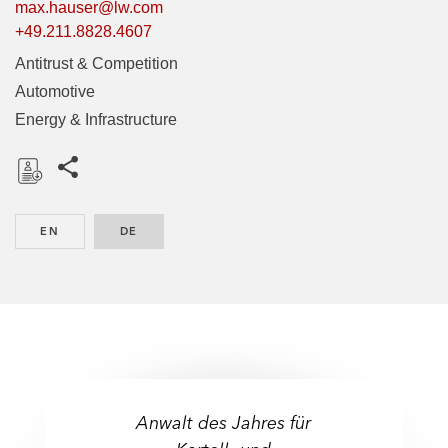
max.hauser@lw.com
+49.211.8828.4607
Antitrust & Competition
Automotive
Energy & Infrastructure
Share this pages
D
o
EN
ENGLISH
DE
GERMAN
w
n
l
o
a
d
Anwalt des Jahres für