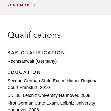
Milliarden.
READ MORE
Einstieg in Vonovia Portfolio für US$1
Milliarden.
Qualifications
ArthroCare – Verkauf an Smith & Nephew
für US$1,7 Milliarden.
BAR QUALIFICATION
BC Partners – Verkauf von Synlab an
Cinven für US$1,9 Milliarden.
Rechtsanwalt (Germany)
Callaway Golf – Erwerb von Jack Wolfskin
EDUCATION
für €418 Millionen.
Second German State Exam, Higher Regional
Court Frankfurt, 2010
CDPQ – Gemeinsamer Erwerb von GE
Water mit Suez Environment.
Dr. iur., Leibniz University Hannover, 2008
First German State Exam, Leibniz University
Commerz Real – Erwerb einer Beteiligung
Hannover, 2006