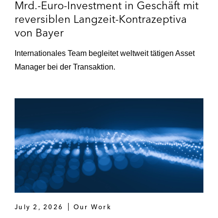
Mrd.-Euro-Investment in Geschäft mit
Punkt) an Remondis.
reversiblen Langzeit-Kontrazeptiva
von Bayer
Hyundai und KIA – Einstieg in IONITY, ein
Joint Venture zum Ausbau und Betrieb
Internationales Team begleitet weltweit tätigen Asset
eines pan-europäischen High-Power-
Manager bei der Transaktion.
Charging Netzwerkes für Elektrofahrzeuge.
LeanIX Investors – Verkauf von SAP.
Omnicom – Verkauf von Sellbytel an
KKR/Webhelp.
Permira – Einstieg in dier FlixMobility
Gruppe.
Renewable Energy Group – Übernahme
durch Chevron für US$3,15 Milliarden.
July 2, 2026
Our Work