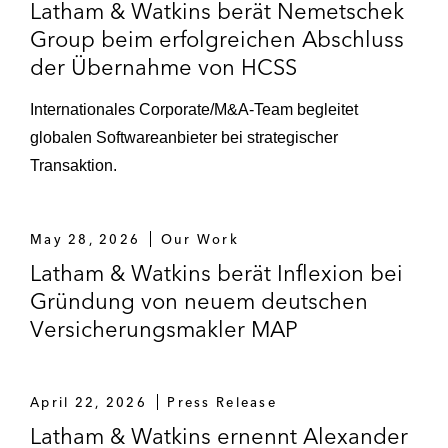
Silver Lake Partners – Übernahme von
Latham & Watkins berät Nemetschek
Qualtrics für US$12,5 Milliarden.
Group beim erfolgreichen Abschluss
der Übernahme von HCSS
Skydance – Joint Venture mit National
Amusements und Paramount
Internationales Corporate/M&A-Team begleitet
globalen Softwareanbieter bei strategischer
The Carlyle Group – Beratung bei diversen
Transaktion.
Übernahmen, Veräußerungen und
Portfoliotransaktionen, u.a.
Erwerb von Siemens Antriebstochter
May 28, 2026
Our Work
Flender für US$2,025 Milliarden.
Latham & Watkins berät Inflexion bei
Gründung von neuem deutschen
Flenders Erwerb von Moventas.
Versicherungsmakler MAP
Thermo Fisher Scientific – Erwerb von
Olink für US$3,1 Milliarden.
April 22, 2026
Press Release
Tower Semiconductor – Übernahme durch
Latham & Watkins ernennt Alexander
Intel für US$5,9 Milliarden.