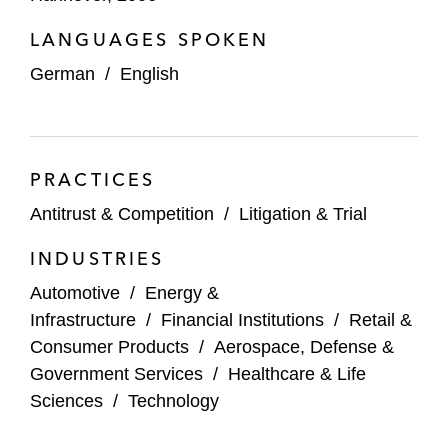
an Amprion.
LANGUAGES SPOKEN
Desktop Metal – Beratung bei diversen
German
/
English
Transaktionen, u.a.
Joint Venture mit Stratasys für US$1,8
Milliarden.
PRACTICES
Erwerb von ExOne für US$575
Millionen.
Antitrust & Competition
/
Litigation & Trial
Erwerb von EnvisionTEC für US$300
INDUSTRIES
Millionen.
Automotive
/
Energy &
Infrastructure
/
Financial Institutions
/
Retail &
EG Gruppe – Erwerb des OMV-
Consumer Products
/
Aerospace, Defense &
Tankstellennetzwerks in Süddeutschland.
Government Services
/
Healthcare & Life
Extreme Networks – Erwerb des WLAN-
Sciences
/
Technology
Geschäfts von Zebra und des