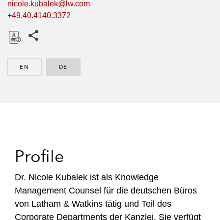
nicole.kubalek@lw.com
+49.40.4140.3372
Share this pages
D
o
EN
ENGLISH
DE
GERMAN
w
n
l
o
a
d
Profile
Dr. Nicole Kubalek ist als Knowledge
Management Counsel für die deutschen Büros
von Latham & Watkins tätig und Teil des
Corporate Departments der Kanzlei. Sie verfügt