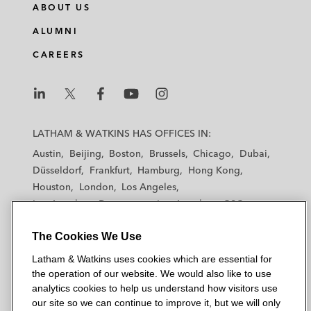
ABOUT US
ALUMNI
CAREERS
L
L
L
L
L
a
a
a
a
a
LATHAM & WATKINS HAS OFFICES IN:
t
t
t
t
t
Austin
Beijing
Boston
Brussels
Chicago
Dubai
h
h
h
h
h
Düsseldorf
Frankfurt
Hamburg
Hong Kong
a
a
a
a
a
Houston
London
Los Angeles
m
m
m
m
m
Los Angeles — Downtown
Los Angeles — GSO
&
&
&
&
&
Madrid
Manchester — GSO
Milan
Munich
W
W
W
W
W
The Cookies We Use
New York
Orange County
Paris
Riyadh
a
a
a
a
a
San Diego
San Francisco
Seoul
Silicon Valley
Latham & Watkins uses cookies which are essential for
t
t
t
t
t
Singapore
Tel Aviv
Tokyo
Washington, D.C.
the operation of our website. We would also like to use
k
k
k
k
k
analytics cookies to help us understand how visitors use
i
i
i
i
i
our site so we can continue to improve it, but we will only