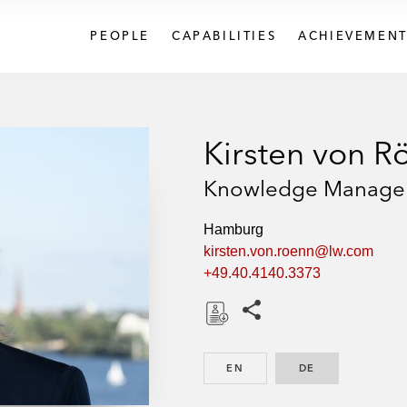
PEOPLE
CAPABILITIES
ACHIEVEMENT
Kirsten von R
Knowledge Manage
Hamburg
kirsten.von.roenn@lw.com
+49.40.4140.3373
Share this pages
D
o
EN
ENGLISH
DE
GERMAN
w