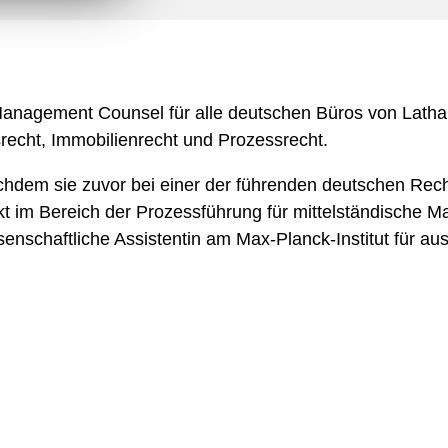
n
l
o
a
d
Management Counsel für alle deutschen Büros von Latham 
recht, Immobilienrecht und Prozessrecht.
nachdem sie zuvor bei einer der führenden deutschen Re
nkt im Bereich der Prozessführung für mittelständische 
nschaftliche Assistentin am Max-Planck-Institut für ausl