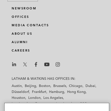
NEWSROOM
OFFICES
MEDIA CONTACTS
ABOUT US
ALUMNI
CAREERS
L
L
L
L
L
a
a
a
a
a
LATHAM & WATKINS HAS OFFICES IN:
t
t
t
t
t
Austin
Beijing
Boston
Brussels
Chicago
Dubai
h
h
h
h
h
Düsseldorf
Frankfurt
Hamburg
Hong Kong
a
a
a
a
a
Houston
London
Los Angeles
m
m
m
m
m
Los Angeles — Downtown
Los Angeles — GSO
&
&
&
&
&
Madrid
Manchester — GSO
Milan
Munich