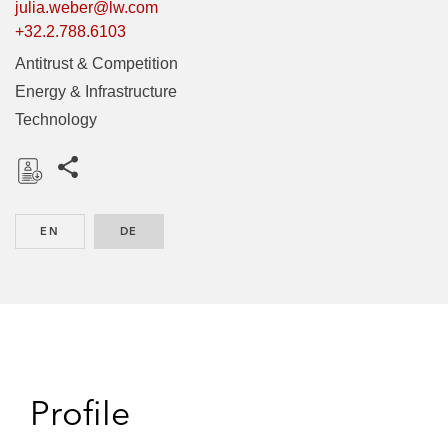
julia.weber@lw.com
+32.2.788.6103
Antitrust & Competition
Energy & Infrastructure
Technology
Share this pages
D
o
EN
ENGLISH
DE
GERMAN
w
n
l
o
a
d
Profile