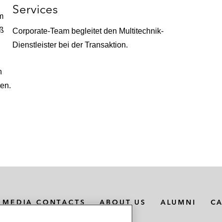
Services
m
ng mit Citigroup.*
oß
Corporate-Team begleitet den Multitechnik-
werb der Ferngas Gruppe für EUR 720m.*
Dienstleister bei der Transaktion.
 vorheriger Kanzlei.
n
en.
MEDIA CONTACTS
ABOUT US
ALUMNI
C