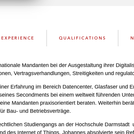
n
l
o
a
d
EXPERIENCE
QUALIFICATIONS
N
tionale Mandanten bei der Ausgestaltung ihrer Digitalisi
onen, Vertragsverhandlungen, Streitigkeiten und regulat
ner Erfahrung im Bereich Datencenter, Glasfaser und Ene
 seines Secondments bei einem weltweit führenden Unt
seine Mandanten praxisorientiert beraten. Weiterhin ber
ür Bau- und Betriebsverträge.
srechtlichen Studiengangs an der Hochschule Darmstadt u
z und des Internet of Things. Johannes absolvierte sein R