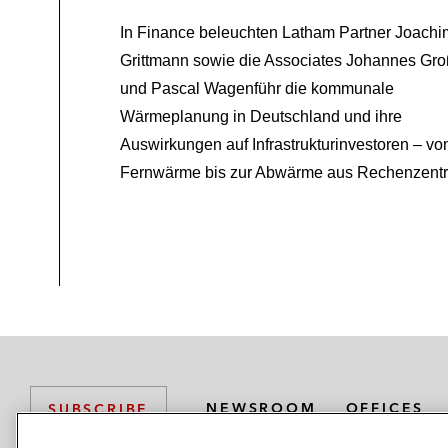
In Finance beleuchten Latham Partner Joachi
Sale-and-lease-back-Vereinbaru
Grittmann sowie die Associates Johannes Gr
Konzern Versicherungskammer – Er
und Pascal Wagenführ die kommunale
Wärmeplanung in Deutschland und ihre
*Abgeschlossen während Zugehörigkeit zu
Auswirkungen auf Infrastrukturinvestoren – vo
Fernwärme bis zur Abwärme aus Rechenzentr
NEWSROOM
OFFICES
SUBSCRIBE