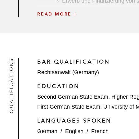
Erwerb und Finanzierung von 
READ MORE
Investition in Schweizer Rech
Einstieg in den Frankfurter R
Erwerb des Datencenter-Betrei
InfraRed – Entwicklung der Datacen
QUALIFICATIONS
BAR QUALIFICATION
AtlasEdge – Erwerb von Datacenter
Rechtsanwalt (Germany)
Digital Transformation Capital Part
EDUCATION
Second German State Exam, Higher Regi
DWS Group – großvolumiges Invest
First German State Exam, University of 
iCON Infrastructure Partners – Erwe
LANGUAGES SPOKEN
UBS Asset Management – Erwerb de
German
/
English
/
French
LüneCom* und