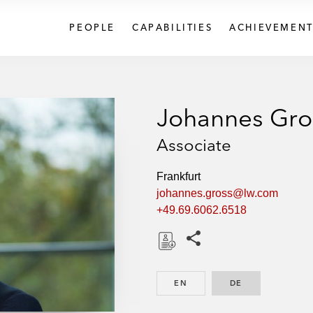
PEOPLE
CAPABILITIES
ACHIEVEMENT
Johannes Gr
Associate
Frankfurt
johannes.gross@lw.com
+49.69.6062.6518
Share this pages
D
o
EN
ENGLISH
DE
GERMAN
w