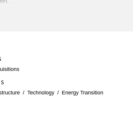
den.
S
isitions
ES
structure
/
Technology
/
Energy Transition