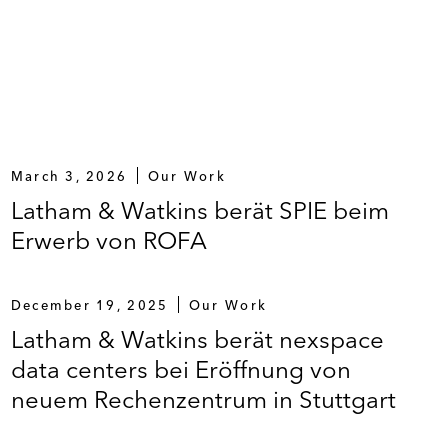
tzes in der Stadt Essen.*
eitband Nordhessen.*
n, Handelsverträgen und gesellschaftsrechtlichen
March 3, 2026
Our Work
Latham & Watkins berät SPIE beim
Erwerb von ROFA
rentwicklungsprojekt in Deutschland/Europa.*
erträge und weiterer Projektverträge.*
December 19, 2025
Our Work
Latham & Watkins berät nexspace
data centers bei Eröffnung von
s-Stromliefervertrag.*
neuem Rechenzentrum in Stuttgart