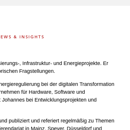
e
s
EWS & INSIGHTS
erungs-, Infrastruktur- und Energieprojekte. Er
orischen Fragstellungen.
rgieregulierung bei der digitalen Transformation
ernehmen für Hardware, Software und
ät Johannes bei Entwicklungsprojekten und
nd publiziert und referiert regelmäßig zu Themen
eferendariat in Mainz, Speyer, Düsseldorf und