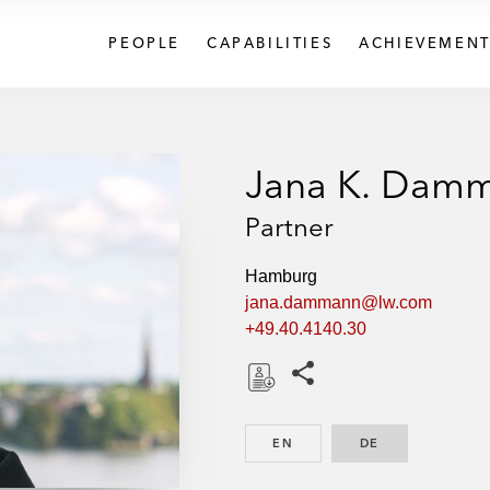
PEOPLE
CAPABILITIES
ACHIEVEMENT
Jana K. Dam
Partner
Hamburg
jana.dammann@lw.com
+49.40.4140.30
Share this pages
D
o
EN
ENGLISH
DE
GERMAN
w