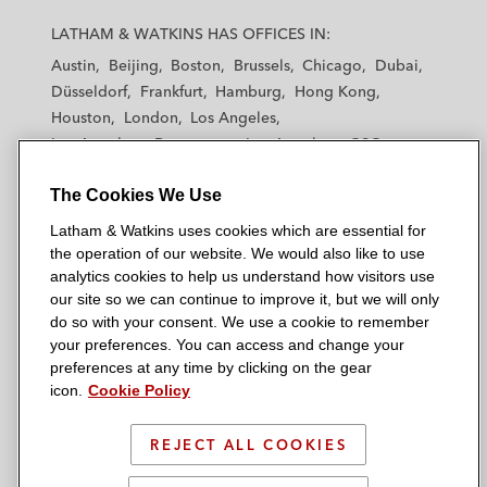
L
L
L
L
L
a
a
a
a
a
LATHAM & WATKINS HAS OFFICES IN:
t
t
t
t
t
Austin
Beijing
Boston
Brussels
Chicago
Dubai
h
h
h
h
h
Düsseldorf
Frankfurt
Hamburg
Hong Kong
a
a
a
a
a
Houston
London
Los Angeles
m
m
m
m
m
Los Angeles — Downtown
Los Angeles — GSO
&
&
&
&
&
Madrid
Manchester — GSO
Milan
Munich
W
W
W
W
W
The Cookies We Use
New York
Orange County
Paris
Riyadh
a
a
a
a
a
San Diego
San Francisco
Seoul
Silicon Valley
Latham & Watkins uses cookies which are essential for
t
t
t
t
t
Singapore
Tel Aviv
Tokyo
Washington, D.C.
the operation of our website. We would also like to use
k
k
k
k
k
analytics cookies to help us understand how visitors use
i
i
i
i
i
our site so we can continue to improve it, but we will only
n
n
n
n
n
do so with your consent. We use a cookie to remember
s
s
s
s
s
your preferences. You can access and change your
© 2026 Latham & Watkins
L
T
F
Y
o
preferences at any time by clicking on the gear
Site Map
icon.
Cookie Policy
i
w
a
o
n
n
i
c
u
I
Privacy Policy
k
t
b
t
n
REJECT ALL COOKIES
Scam Warning
e
t
o
u
s