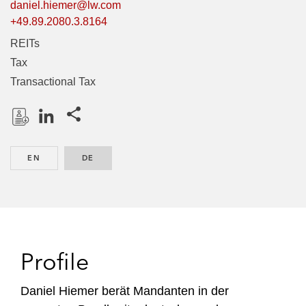
daniel.hiemer@lw.com
+49.89.2080.3.8164
REITs
Tax
Transactional Tax
Share this pages
D
L
o
i
EN
ENGLISH
DE
GERMAN
w
n
n
k
l
e
o
d
a
I
d
n
Profile
P
r
Daniel Hiemer berät Mandanten in der
o