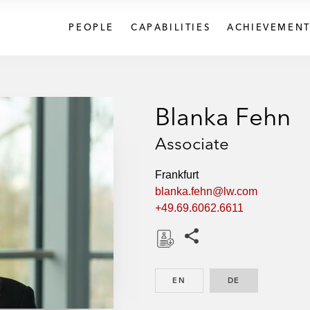
PEOPLE
CAPABILITIES
ACHIEVEMENT
Blanka Fehn
Associate
Frankfurt
blanka.fehn@lw.com
+49.69.6062.6611
Share this pages
D
o
EN
ENGLISH
DE
GERMAN
w