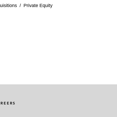
isitions
/
Private Equity
AREERS