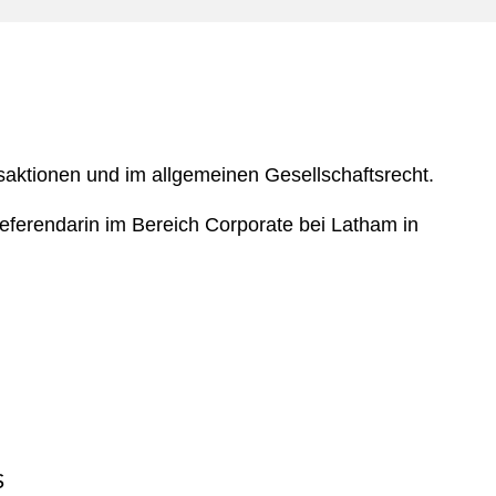
e
s
saktionen und im allgemeinen Gesellschaftsrecht.
 Referendarin im Bereich Corporate bei Latham in
S