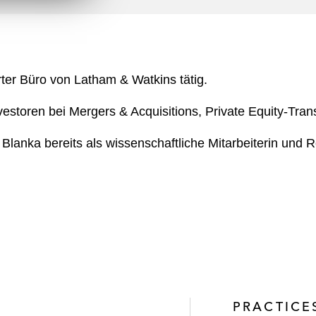
n
l
o
a
d
rter Büro von Latham & Watkins tätig.
storen bei Mergers & Acquisitions, Private Equity-Tran
te Blanka bereits als wissenschaftliche Mitarbeiterin und
PRACTICE