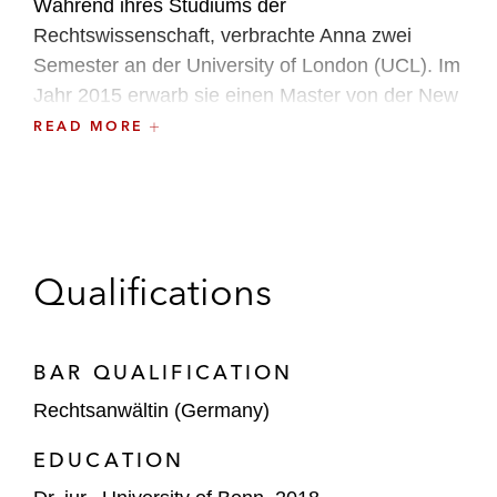
Während ihres Studiums der
Rechtswissenschaft, verbrachte Anna zwei
Semester an der University of London (UCL). Im
Jahr 2015 erwarb sie einen Master von der New
York University School of Law (NYU).
READ MORE
Qualifications
BAR QUALIFICATION
Rechtsanwältin (Germany)
EDUCATION