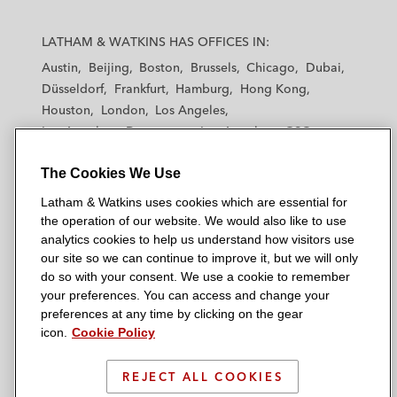
L
L
L
L
L
a
a
a
a
a
LATHAM & WATKINS HAS OFFICES IN:
t
t
t
t
t
Austin
Beijing
Boston
Brussels
Chicago
Dubai
h
h
h
h
h
Düsseldorf
Frankfurt
Hamburg
Hong Kong
a
a
a
a
a
Houston
London
Los Angeles
m
m
m
m
m
Los Angeles — Downtown
Los Angeles — GSO
&
&
&
&
&
Madrid
Manchester — GSO
Milan
Munich
W
W
W
W
W
The Cookies We Use
New York
Orange County
Paris
Riyadh
a
a
a
a
a
San Diego
San Francisco
Seoul
Silicon Valley
Latham & Watkins uses cookies which are essential for
t
t
t
t
t
Singapore
Tel Aviv
Tokyo
Washington, D.C.
the operation of our website. We would also like to use
k
k
k
k
k
analytics cookies to help us understand how visitors use
i
i
i
i
i
our site so we can continue to improve it, but we will only
n
n
n
n
n
do so with your consent. We use a cookie to remember
s
s
s
s
s
your preferences. You can access and change your
© 2026 Latham & Watkins
L
T
F
Y
o
preferences at any time by clicking on the gear
Site Map
icon.
Cookie Policy
i
w
a
o
n
n
i
c
u
I
Privacy Policy
k
t
b
t
n
REJECT ALL COOKIES
Scam Warning