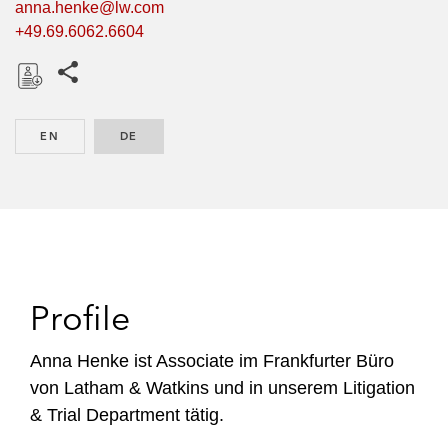
anna.henke@lw.com
+49.69.6062.6604
Share this pages
D
o
EN
ENGLISH
DE
GERMAN
w
n
l
o
a
d
Profile
Anna Henke ist Associate im Frankfurter Büro
von Latham & Watkins und in unserem Litigation
& Trial Department tätig.