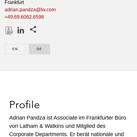
Frankfurt
adrian.pandza@lw.com
+49.69.6062.6598
Share this pages
D
L
o
i
EN
ENGLISH
DE
GERMAN
w
n
n
k
l
e
o
d
a
I
d
n
P
Profile
r
o
Adrian Pandza ist Associate im Frankfurter Büro
f
von Latham & Watkins und Mitglied des
i
Corporate Departments. Er berät nationale und
l