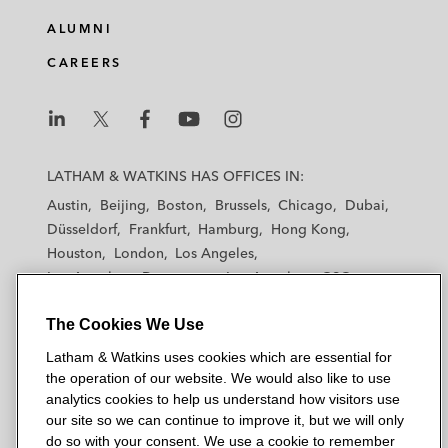
ALUMNI
CAREERS
L
L
L
L
L
a
a
a
a
a
LATHAM & WATKINS HAS OFFICES IN:
t
t
t
t
t
Austin
Beijing
Boston
Brussels
Chicago
Dubai
h
h
h
h
h
Düsseldorf
Frankfurt
Hamburg
Hong Kong
a
a
a
a
a
Houston
London
Los Angeles
m
m
m
m
m
Los Angeles — Downtown
Los Angeles — GSO
&
&
&
&
&
Madrid
Manchester — GSO
Milan
Munich
W
W
W
W
W
The Cookies We Use
New York
Orange County
Paris
Riyadh
a
a
a
a
a
San Diego
San Francisco
Seoul
Silicon Valley
Latham & Watkins uses cookies which are essential for
t
t
t
t
t
Singapore
Tel Aviv
Tokyo
Washington, D.C.
the operation of our website. We would also like to use
k
k
k
k
k
analytics cookies to help us understand how visitors use
i
i
i
i
i
our site so we can continue to improve it, but we will only
n
n
n
n
n
do so with your consent. We use a cookie to remember