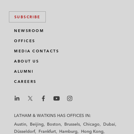
SUBSCRIBE
NEWSROOM
OFFICES
MEDIA CONTACTS
ABOUT US
ALUMNI
CAREERS
L
L
L
L
L
a
a
a
a
a
LATHAM & WATKINS HAS OFFICES IN:
t
t
t
t
t
Austin
Beijing
Boston
Brussels
Chicago
Dubai
h
h
h
h
h
Düsseldorf
Frankfurt
Hamburg
Hong Kong