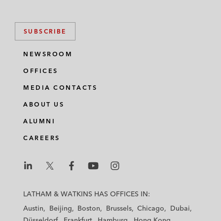
SUBSCRIBE
NEWSROOM
OFFICES
MEDIA CONTACTS
ABOUT US
ALUMNI
CAREERS
L
L
L
L
L
a
a
a
a
a
LATHAM & WATKINS HAS OFFICES IN:
t
t
t
t
t
Austin
Beijing
Boston
Brussels
Chicago
Dubai
h
h
h
h
h
Düsseldorf
Frankfurt
Hamburg
Hong Kong