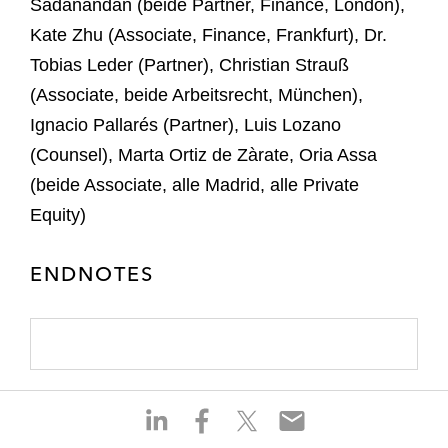
Sadanandan (beide Partner, Finance, London),
Kate Zhu (Associate, Finance, Frankfurt), Dr.
Tobias Leder (Partner), Christian Strauß
(Associate, beide Arbeitsrecht, München),
Ignacio Pallarés (Partner), Luis Lozano
(Counsel), Marta Ortiz de Zàrate, Oria Assa
(beide Associate, alle Madrid, alle Private
Equity)
ENDNOTES
S
S
S
S
h
h
h
h