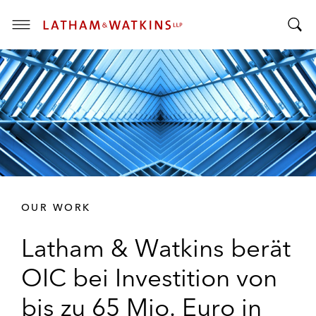
T
T
o
o
g
g
g
g
l
l
e
e
M
S
e
e
n
a
u
r
OUR WORK
c
h
Latham & Watkins berät
B
a
OIC bei Investition von
r
bis zu 65 Mio. Euro in