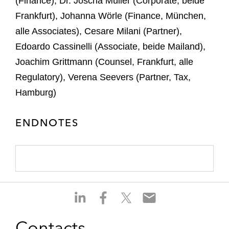
(Finance), Dr. Joscha Müller (Corporate, beide
Frankfurt), Johanna Wörle (Finance, München,
alle Associates), Cesare Milani (Partner),
Edoardo Cassinelli (Associate, beide Mailand),
Joachim Grittmann (Counsel, Frankfurt, alle
Regulatory), Verena Seevers (Partner, Tax,
Hamburg)
ENDNOTES
S
S
S
S
h
h
h
h
a
a
a
a
Contacts