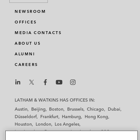
NEWSROOM
OFFICES
MEDIA CONTACTS
ABOUT US
ALUMNI
CAREERS
L
L
L
L
L
a
a
a
a
a
LATHAM & WATKINS HAS OFFICES IN:
t
t
t
t
t
Austin
Beijing
Boston
Brussels
Chicago
Dubai
h
h
h
h
h
Düsseldorf
Frankfurt
Hamburg
Hong Kong
a
a
a
a
a
Houston
London
Los Angeles
m
m
m
m
m
Los Angeles — Downtown
Los Angeles — GSO
&
&
&
&
&
Madrid
Manchester — GSO
Milan
Munich