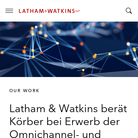
T
T
o
o
g
g
g
g
l
l
e
e
M
S
e
e
n
a
u
r
OUR WORK
c
h
Latham & Watkins berät
B
a
Körber bei Erwerb der
r
Omnichannel- und