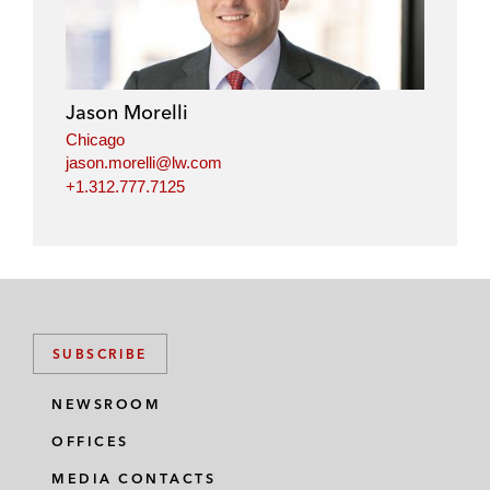
k
e
t
i
e
b
t
l
d
o
e
i
o
r
Jason Morelli
n
k
Chicago
jason.morelli@lw.com
+1.312.777.7125
SUBSCRIBE
NEWSROOM
OFFICES
MEDIA CONTACTS