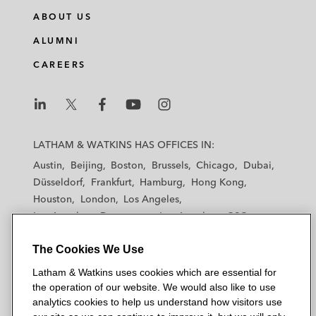
ABOUT US
ALUMNI
CAREERS
L
L
L
L
L
a
a
a
a
a
LATHAM & WATKINS HAS OFFICES IN:
t
t
t
t
t
Austin
Beijing
Boston
Brussels
Chicago
Dubai
h
h
h
h
h
Düsseldorf
Frankfurt
Hamburg
Hong Kong
a
a
a
a
a
Houston
London
Los Angeles
m
m
m
m
m
Los Angeles — Downtown
Los Angeles — GSO
&
&
&
&
&
Madrid
Manchester — GSO
Milan
Munich
W
W
W
W
W
The Cookies We Use
New York
Orange County
Paris
Riyadh
a
a
a
a
a
San Diego
San Francisco
Seoul
Silicon Valley
Latham & Watkins uses cookies which are essential for
t
t
t
t
t
Singapore
Tel Aviv
Tokyo
Washington, D.C.
the operation of our website. We would also like to use
k
k
k
k
k
analytics cookies to help us understand how visitors use
i
i
i
i
i