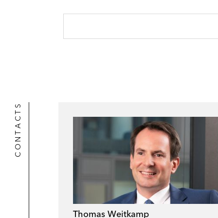
l
r
CONTACTS
Thomas Weitkamp