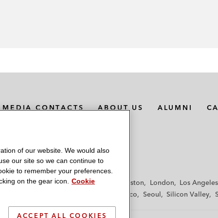
MEDIA CONTACTS
ABOUT US
ALUMNI
C
ation of our website. We would also
 use our site so we can continue to
 cookie to remember your preferences.
king on the gear icon.
Cookie
f
Frankfurt
Hamburg
Hong Kong
Houston
London
Los Angeles
y
Paris
Riyadh
San Diego
San Francisco
Seoul
Silicon Valley
ACCEPT ALL COOKIES