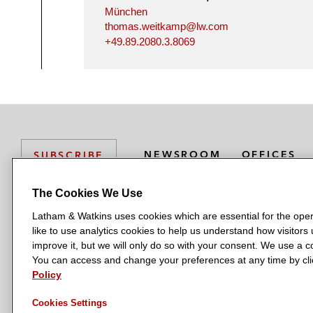
München
thomas.weitkamp@lw.com
+49.89.2080.3.8069
NEWSROOM
OFFICES
SUBSCRIBE
The Cookies We Use
Latham & Watkins uses cookies which are essential for the oper
L
L
L
L
L
like to use analytics cookies to help us understand how visitors
a
a
a
a
a
LATHAM & WATKINS HAS OFFICES IN:
improve it, but we will only do so with your consent. We use a
t
t
t
t
t
You can access and change your preferences at any time by clic
Austin
Beijing
Boston
Brussels
Chicago
Dubai
Düsseldor
h
h
h
h
h
Policy
Manchester — GSO
Milan
Munich
New York
Orange Count
a
a
a
a
a
Cookies Settings
m
m
m
m
m