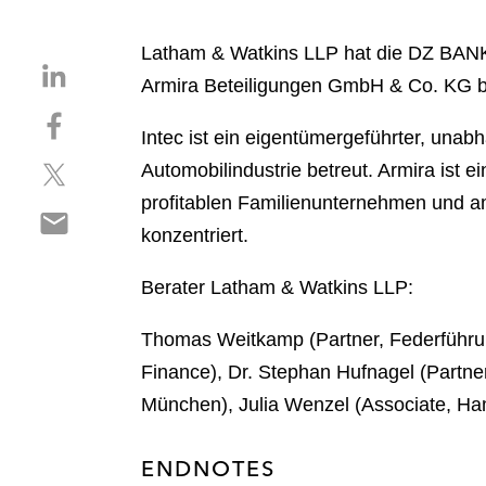
Latham & Watkins LLP hat die DZ BANK
S
Armira Beteiligungen GmbH & Co. KG b
h
S
a
Intec ist ein eigentümergeführter, unabh
h
r
S
a
Automobilindustrie betreut. Armira ist e
e
h
r
o
profitablen Familienunternehmen und a
S
a
e
n
konzentriert.
h
r
o
l
a
e
n
i
Berater Latham & Watkins LLP:
r
o
f
n
e
n
a
k
Thomas Weitkamp (Partner, Federführun
o
t
c
e
n
Finance), Dr. Stephan Hufnagel (Partne
w
e
d
e
i
b
München), Julia Wenzel (Associate, Ha
i
m
t
o
n
a
t
o
ENDNOTES
i
e
k