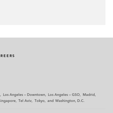
AREERS
Los Angeles — Downtown
Los Angeles — GSO
Madrid
Singapore
Tel Aviv
Tokyo
Washington, D.C.