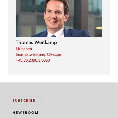
l
f
t
e
i
a
w
m
n
c
i
a
k
e
t
i
e
b
t
l
d
o
e
i
o
r
Thomas Weitkamp
n
k
München
thomas.weitkamp@lw.com
+49.89.2080.3.8069
SUBSCRIBE
NEWSROOM