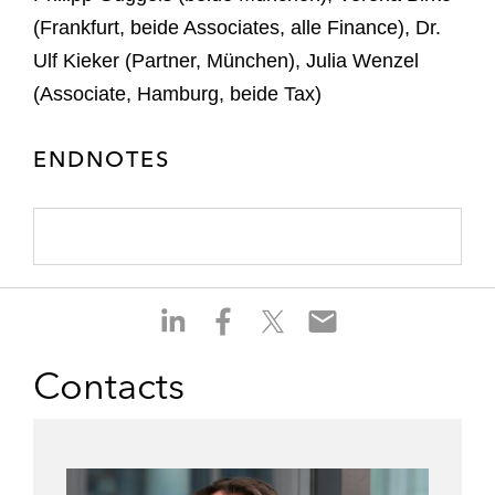
(Frankfurt, beide Associates, alle Finance), Dr.
Ulf Kieker (Partner, München), Julia Wenzel
(Associate, Hamburg, beide Tax)
ENDNOTES
S
S
S
S
h
h
h
h
a
a
a
a
Contacts
r
r
r
r
e
e
e
e
o
o
o
o
n
n
n
n