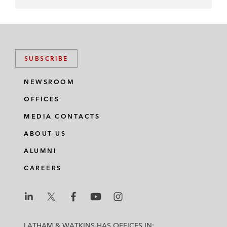
SUBSCRIBE
NEWSROOM
OFFICES
MEDIA CONTACTS
ABOUT US
ALUMNI
CAREERS
L
L
L
L
L
a
a
a
a
a
LATHAM & WATKINS HAS OFFICES IN: