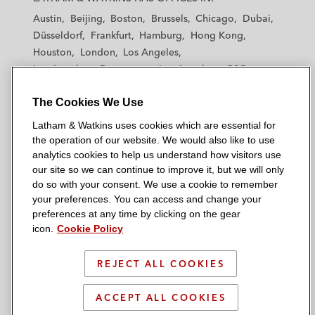
t
t
t
t
t
Austin
Beijing
Boston
Brussels
Chicago
Dubai
h
h
h
h
h
Düsseldorf
Frankfurt
Hamburg
Hong Kong
a
a
a
a
a
Houston
London
Los Angeles
m
m
m
m
m
Los Angeles — Downtown
Los Angeles — GSO
&
&
&
&
&
Madrid
Manchester — GSO
Milan
Munich
W
W
W
W
W
The Cookies We Use
New York
Orange County
Paris
Riyadh
a
a
a
a
a
San Diego
San Francisco
Seoul
Silicon Valley
Latham & Watkins uses cookies which are essential for
t
t
t
t
t
Singapore
Tel Aviv
Tokyo
Washington, D.C.
the operation of our website. We would also like to use
k
k
k
k
k
analytics cookies to help us understand how visitors use
i
i
i
i
i
our site so we can continue to improve it, but we will only
n
n
n
n
n
do so with your consent. We use a cookie to remember
s
s
s
s
s
your preferences. You can access and change your
© 2026 Latham & Watkins
L
T
F
Y
o
preferences at any time by clicking on the gear
Site Map
icon.
Cookie Policy
i
w
a
o
n
n
i
c
u
I
Privacy Policy
k
t
b
t
n
REJECT ALL COOKIES
Scam Warning
e
t
o
u
s
d
Attorney Advertising & Terms of Use
e
o
b
t
ACCEPT ALL COOKIES
i
r
k
e
a